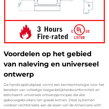
Voordelen op het gebied
van naleving en universeel
ontwerp
De handicapdrukplaat vormt een kerntechnologie voor het
bereiken van volledige toegankelijkheidsconformiteit en
belichaamt universele ontwerpprincipes die alle
gebouwgebruikers ten goede komen. Deze systemen
voldoen rechtstreeks aan de eisen van de Americans with