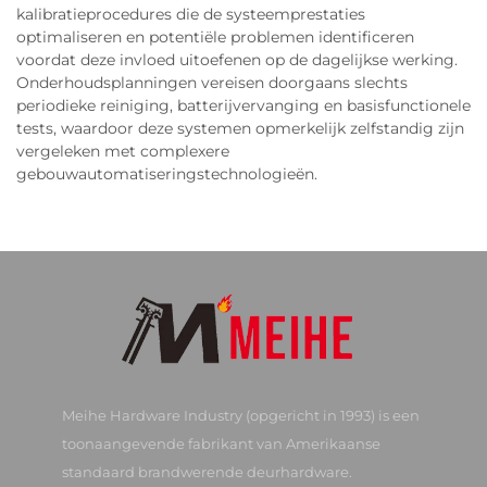
kalibratieprocedures die de systeemprestaties
optimaliseren en potentiële problemen identificeren
voordat deze invloed uitoefenen op de dagelijkse werking.
Onderhoudsplanningen vereisen doorgaans slechts
periodieke reiniging, batterijvervanging en basisfunctionele
tests, waardoor deze systemen opmerkelijk zelfstandig zijn
vergeleken met complexere
gebouwautomatiseringstechnologieën.
Meihe Hardware Industry (opgericht in 1993) is een
toonaangevende fabrikant van Amerikaanse
standaard brandwerende deurhardware.