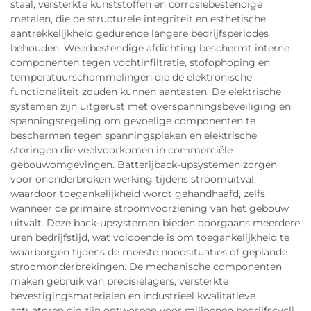
staal, versterkte kunststoffen en corrosiebestendige
metalen, die de structurele integriteit en esthetische
aantrekkelijkheid gedurende langere bedrijfsperiodes
behouden. Weerbestendige afdichting beschermt interne
componenten tegen vochtinfiltratie, stofophoping en
temperatuurschommelingen die de elektronische
functionaliteit zouden kunnen aantasten. De elektrische
systemen zijn uitgerust met overspanningsbeveiliging en
spanningsregeling om gevoelige componenten te
beschermen tegen spanningspieken en elektrische
storingen die veelvoorkomen in commerciële
gebouwomgevingen. Batterijback-upsystemen zorgen
voor ononderbroken werking tijdens stroomuitval,
waardoor toegankelijkheid wordt gehandhaafd, zelfs
wanneer de primaire stroomvoorziening van het gebouw
uitvalt. Deze back-upsystemen bieden doorgaans meerdere
uren bedrijfstijd, wat voldoende is om toegankelijkheid te
waarborgen tijdens de meeste noodsituaties of geplande
stroomonderbrekingen. De mechanische componenten
maken gebruik van precisielagers, versterkte
bevestigingsmaterialen en industrieel kwalitatieve
actuatoren die zijn ontworpen voor miljoenen bedrijfscycli