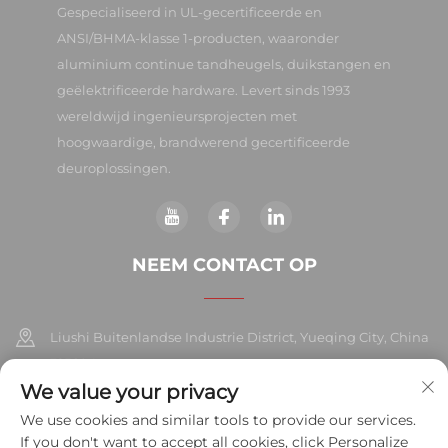
Gespecialiseerd in UL-gecertificeerde en
ANSI/BHMA-klasse 1-producten, waaronder
aluminium continue tandheugels, duikstangen en
geëlektrificeerde hardware. Levert sinds 1993
wereldwijd ingenieursprojecten met
hoogwaardige, brandwerend gecertificeerde
deuroplossingen.
NEEM CONTACT OP
Liushi Buitenlandse Industrie District, Yueqing City, China
325604
We value your privacy
+86-577-57572007
We use cookies and similar tools to provide our services.
If you don't want to accept all cookies, click Personalize