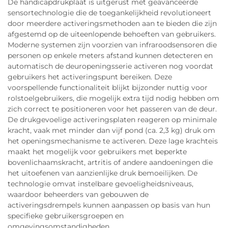
De handicapdrukplaat is uitgerust met geavanceerde
sensortechnologie die de toegankelijkheid revolutioneert
door meerdere activeringsmethoden aan te bieden die zijn
afgestemd op de uiteenlopende behoeften van gebruikers.
Moderne systemen zijn voorzien van infraroodsensoren die
personen op enkele meters afstand kunnen detecteren en
automatisch de deuropeningsserie activeren nog voordat
gebruikers het activeringspunt bereiken. Deze
voorspellende functionaliteit blijkt bijzonder nuttig voor
rolstoelgebruikers, die mogelijk extra tijd nodig hebben om
zich correct te positioneren voor het passeren van de deur.
De drukgevoelige activeringsplaten reageren op minimale
kracht, vaak met minder dan vijf pond (ca. 2,3 kg) druk om
het openingsmechanisme te activeren. Deze lage krachteis
maakt het mogelijk voor gebruikers met beperkte
bovenlichaamskracht, artritis of andere aandoeningen die
het uitoefenen van aanzienlijke druk bemoeilijken. De
technologie omvat instelbare gevoeligheidsniveaus,
waardoor beheerders van gebouwen de
activeringsdrempels kunnen aanpassen op basis van hun
specifieke gebruikersgroepen en
omgevingsomstandigheden.