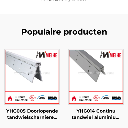
Populaire producten
YHG005 Doorlopende
YHG014 Continu
tandwielscharnieren
tandwiel aluminium
met verborgen blad
verborgen