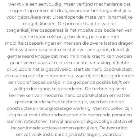
werkt via een eenvoudig, maar verfijnd mechanisme dat
reageert op minimale druk, waardoor het toegankelijk is
voor gebruikers met uiteenlopende mate van lichamelijke
mogelijkheden. De primaire functie van dit
toegankelijkheidsapparaat is het moeiteloos bedienen van
deuren voor rolstoelgebruikers, personen met
mobiliteitsbeperkingen en mensen die zware lasten dragen.
Het systeem beschikt meestal over een groot, duidelijk
gemarkeerd knopje dat met minimale kracht kan worden
geactiveerd, vaak al met een zachte aanraking of lichte
druk. Zodra het is geactiveerd, start de handicapdrukplaat
een automatische deuropening, waarbij de deur gedurende
een vooraf bepaalde tijd in de geopende positie blijft om
veilige doorgang te garanderen. De technologische
kenmerken van moderne handicapdrukplaten omvatten
geavanceerde sensortechnologie, weerbestendige
constructie en energiezuinige werking. Veel modellen zijn
uitgerust met infraroodsensoren die naderende personen
kunnen detecteren, terwijl andere drukgevoelige platen of
bewegingsdetectiesystemen gebruiken. De besturing
omvat vaak instelbare tijdsinstellingen, waardoor