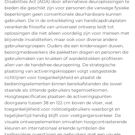
Disabilities Act (ADA) door alternatieve deuroplossingen te
bieden die geschikt zijn voor personen die vanwege fysieke
beperkingen geen conventionele deurhardware kunnen
gebruiken. De in de ontwikkeling van handicapdrukplaten
verankerde filosofie van universeel ontwerp leidt tot
oplossingen die niet alleen voordelig zijn voor mensen met
blijvende invaliditeiten, maar ook voor diverse andere
gebruikersgroepen. Ouders die een kinderwagen duwen,
bezorgmedewerkers die pakketten dragen en personen die
gebruikmaken van krukken of wandelstokken profiteren
allen van de handsfree-deuropening. De strategische
plaatsing van activeringsknoppen volgt vastgestelde
richtlijnen voor toegankelijkheid en plaatst de
bedieningselementen binnen bereikafstanden die zowel
staande als zittende gebruikers tegemoetkomen.
Hoogtespecificaties plaatsen de activeringspunten
doorgaans tussen 38 en 122 cm boven de vloer, wat
toegankelijkheid voor rolstoelgebruikers waarborgt en
tegelijkertijd handig blijft voor voetgangersverkeer. De
visuele ontwerpelementen omvatten hoogcontrasterende
kleuren en internationaal erkende symbolen die
taalbarrières overstijgen en gebruikers met een visuele