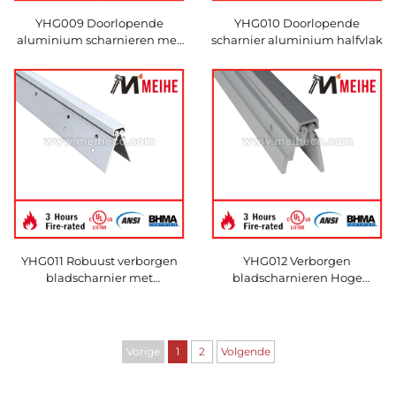
YHG009 Doorlopende
YHG010 Doorlopende
aluminium scharnieren met
scharnier aluminium halfvlak
halve oppervlakte
YHG011 Robuust verborgen
YHG012 Verborgen
bladscharnier met
bladscharnieren Hoge
doorlopend tandwiel
prestaties Zwaar uitgevoerd
Vorige
1
2
Volgende