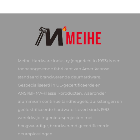
Meihe Hardware Industry (opgericht in 1993) is een
toonaangevende fabrikant van Amerikaanse
standaard brandwerende deurhardware.
Gespecialiseerd in UL-gecertificeerde en
ANSI/BHMA-klasse 1-producten, waaronder
aluminium continue tandheugels, duikstangen en
geëlektrificeerde hardware. Levert sinds 1993
wereldwijd ingenieursprojecten met
hoogwaardige, brandwerend gecertificeerde
deuroplossingen.