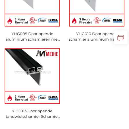
YHG009 Doorlopende
YHG010 Doorlopende
aluminium scharnieren met
scharnier aluminium halfvlak
halve oppervlakte
YHG013 Doorlopende
tandwielscharnier Scharnier
Half Modern