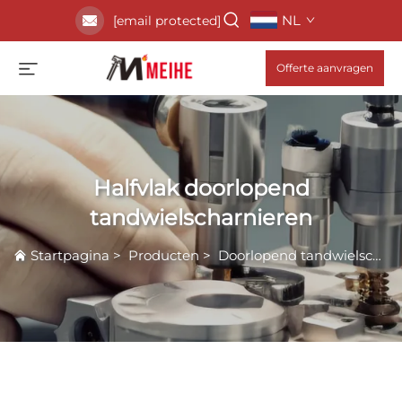
NL
[email protected]
Offerte aanvragen
Halfvlak doorlopend
tandwielscharnieren
Startpagina
>
Producten
>
Doorlopend tandwielscharnier