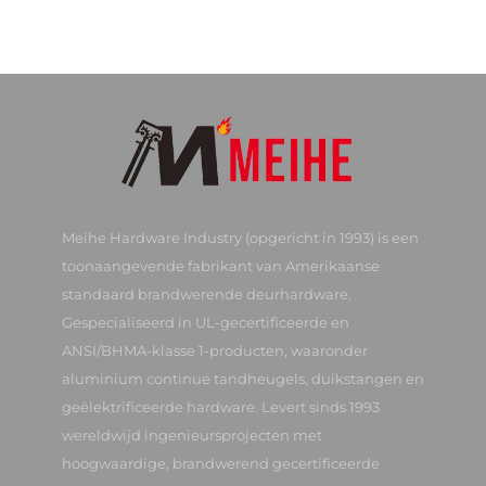
Meihe Hardware Industry (opgericht in 1993) is een
toonaangevende fabrikant van Amerikaanse
standaard brandwerende deurhardware.
Gespecialiseerd in UL-gecertificeerde en
ANSI/BHMA-klasse 1-producten, waaronder
aluminium continue tandheugels, duikstangen en
geëlektrificeerde hardware. Levert sinds 1993
wereldwijd ingenieursprojecten met
hoogwaardige, brandwerend gecertificeerde