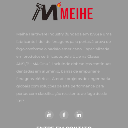
Meihe Hardware Industry (fundada em 1993) é uma
fabricante líder de ferragens para portas à prova de
fogo conforme o padrão americano. Especializada
em produtos certificados pela UL e na Classe
ANSI/BHMA Grau 1, incluindo dobradiças contínuas
dentadas em alumínio, barras de empurrar e
ferragens elétricas. Atende projetos de engenharia
globais com soluções de alta performance para
portas com classificação resistente ao fogo desde
1993.