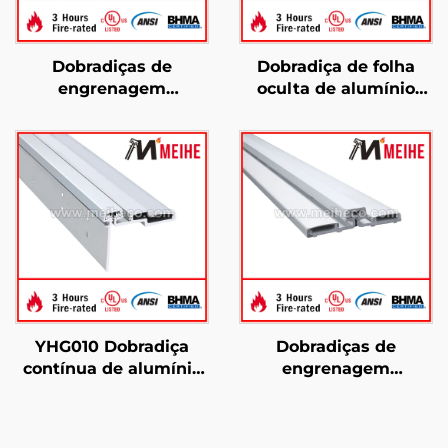
Dobradiças de
Dobradiça de folha
engrenagem
oculta de alumínio
contínuas com folha
com engrenagem
oculta YHG005
contínua YHG014
YHG010 Dobradiça
Dobradiças de
contínua de alumínio
engrenagem
com meia superfície
contínuas YHG003
Fácil instalação