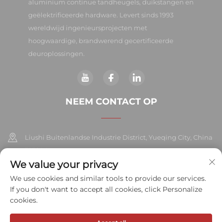
aluminium continue tandheugels, duikstangen en
geëlektrificeerde hardware. Levert sinds 1993
wereldwijd ingenieursprojecten met
hoogwaardige, brandwerend gecertificeerde
deuroplossingen.
NEEM CONTACT OP
Liushi Buitenlandse Industrie District, Yueqing City, China
325604
We value your privacy
+86-577-57572007
We use cookies and similar tools to provide our services.
If you don't want to accept all cookies, click Personalize
[email protected]
cookies.