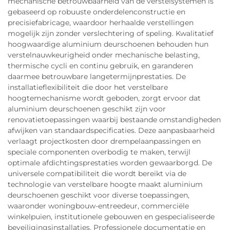
mechanische betrouwbaarheid van de verstelsystemen is
gebaseerd op robuuste onderdelenconstructie en
precisiefabricage, waardoor herhaalde verstellingen
mogelijk zijn zonder verslechtering of speling. Kwalitatief
hoogwaardige aluminium deurschoenen behouden hun
verstelnauwkeurigheid onder mechanische belasting,
thermische cycli en continu gebruik, en garanderen
daarmee betrouwbare langetermijnprestaties. De
installatieflexibiliteit die door het verstelbare
hoogtemechanisme wordt geboden, zorgt ervoor dat
aluminium deurschoenen geschikt zijn voor
renovatietoepassingen waarbij bestaande omstandigheden
afwijken van standaardspecificaties. Deze aanpasbaarheid
verlaagt projectkosten door drempelaanpassingen en
speciale componenten overbodig te maken, terwijl
optimale afdichtingsprestaties worden gewaarborgd. De
universele compatibiliteit die wordt bereikt via de
technologie van verstelbare hoogte maakt aluminium
deurschoenen geschikt voor diverse toepassingen,
waaronder woningbouw-entreedeur, commerciële
winkelpuien, institutionele gebouwen en gespecialiseerde
beveiligingsinstallaties. Professionele documentatie en