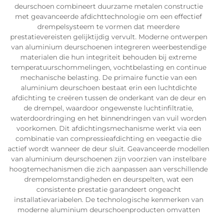
deurschoen combineert duurzame metalen constructie
met geavanceerde afdichttechnologie om een effectief
drempelsysteem te vormen dat meerdere
prestatievereisten gelijktijdig vervult. Moderne ontwerpen
van aluminium deurschoenen integreren weerbestendige
materialen die hun integriteit behouden bij extreme
temperatuurschommelingen, vochtbelasting en continue
mechanische belasting. De primaire functie van een
aluminium deurschoen bestaat erin een luchtdichte
afdichting te creëren tussen de onderkant van de deur en
de drempel, waardoor ongewenste luchtinfiltratie,
waterdoordringing en het binnendringen van vuil worden
voorkomen. Dit afdichtingsmechanisme werkt via een
combinatie van compressieafdichting en veegactie die
actief wordt wanneer de deur sluit. Geavanceerde modellen
van aluminium deurschoenen zijn voorzien van instelbare
hoogtemechanismen die zich aanpassen aan verschillende
drempelomstandigheden en deurspelten, wat een
consistente prestatie garandeert ongeacht
installatievariabelen. De technologische kenmerken van
moderne aluminium deurschoenproducten omvatten