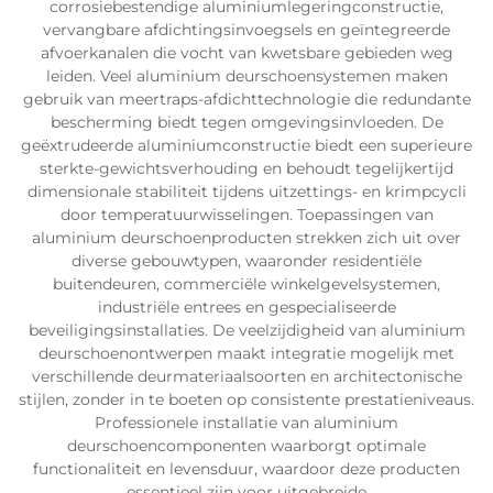
corrosiebestendige aluminiumlegeringconstructie,
vervangbare afdichtingsinvoegsels en geïntegreerde
afvoerkanalen die vocht van kwetsbare gebieden weg
leiden. Veel aluminium deurschoensystemen maken
gebruik van meertraps-afdichttechnologie die redundante
bescherming biedt tegen omgevingsinvloeden. De
geëxtrudeerde aluminiumconstructie biedt een superieure
sterkte-gewichtsverhouding en behoudt tegelijkertijd
dimensionale stabiliteit tijdens uitzettings- en krimpcycli
door temperatuurwisselingen. Toepassingen van
aluminium deurschoenproducten strekken zich uit over
diverse gebouwtypen, waaronder residentiële
buitendeuren, commerciële winkelgevelsystemen,
industriële entrees en gespecialiseerde
beveiligingsinstallaties. De veelzijdigheid van aluminium
deurschoenontwerpen maakt integratie mogelijk met
verschillende deurmateriaalsoorten en architectonische
stijlen, zonder in te boeten op consistente prestatieniveaus.
Professionele installatie van aluminium
deurschoencomponenten waarborgt optimale
functionaliteit en levensduur, waardoor deze producten
essentieel zijn voor uitgebreide