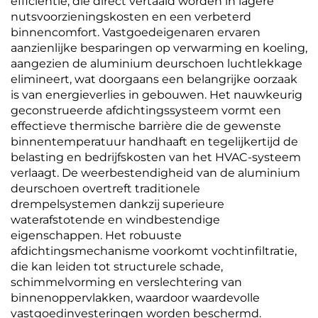
efficiëntie, die direct vertaald worden in lagere
nutsvoorzieningskosten en een verbeterd
binnencomfort. Vastgoedeigenaren ervaren
aanzienlijke besparingen op verwarming en koeling,
aangezien de aluminium deurschoen luchtlekkage
elimineert, wat doorgaans een belangrijke oorzaak
is van energieverlies in gebouwen. Het nauwkeurig
geconstrueerde afdichtingssysteem vormt een
effectieve thermische barrière die de gewenste
binnentemperatuur handhaaft en tegelijkertijd de
belasting en bedrijfskosten van het HVAC-systeem
verlaagt. De weerbestendigheid van de aluminium
deurschoen overtreft traditionele
drempelsystemen dankzij superieure
waterafstotende en windbestendige
eigenschappen. Het robuuste
afdichtingsmechanisme voorkomt vochtinfiltratie,
die kan leiden tot structurele schade,
schimmelvorming en verslechtering van
binnenoppervlakken, waardoor waardevolle
vastgoedinvesteringen worden beschermd.