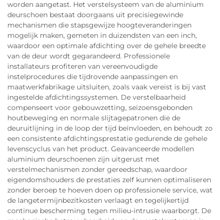
worden aangetast. Het verstelsysteem van de aluminium
deurschoen bestaat doorgaans uit precisiegewinde
mechanismen die stapsgewijze hoogteveranderingen
mogelijk maken, gemeten in duizendsten van een inch,
waardoor een optimale afdichting over de gehele breedte
van de deur wordt gegarandeerd. Professionele
installateurs profiteren van vereenvoudigde
instelprocedures die tijdrovende aanpassingen en
maatwerkfabrikage uitsluiten, zoals vaak vereist is bij vast
ingestelde afdichtingssystemen. De verstelbaarheid
compenseert voor gebouwzetting, seizoensgebonden
houtbeweging en normale slijtagepatronen die de
deuruitlijning in de loop der tijd beïnvloeden, en behoudt zo
een consistente afdichtingsprestatie gedurende de gehele
levenscyclus van het product. Geavanceerde modellen
aluminium deurschoenen zijn uitgerust met
verstelmechanismen zonder gereedschap, waardoor
eigendomshouders de prestaties zelf kunnen optimaliseren
zonder beroep te hoeven doen op professionele service, wat
de langetermijnbezitkosten verlaagt en tegelijkertijd
continue bescherming tegen milieu-intrusie waarborgt. De