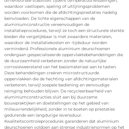
dimensionale stabiliteit tijdens temperatuurwisselingen,
waardoor vastlopen, speling of uitlijningsproblemen
worden voorkomen die de afdichtingsprestaties nadelig
beïnvloeden. De lichte eigenschappen van de
aluminiumconstructie vereenvoudigen de
installatieprocedures, terwijl ze toch een structurele sterkte
bieden die vergelijkbaar is met zwaardere materialen,
waardoor de installatiekosten en -tijdsduur worden
verminderd. Professionele aluminium deurschoenen
ondergaan gespecialiseerde oppervlaktebehandelingen die
de duurzaamheid verbeteren zonder de natuurlijke
corrosieweerstand van het basismateriaal aan te tasten.
Deze behandelingen creëren microstructuurde
oppervlakken die de hechting van afdichtingsmaterialen
verbeteren, terwijl soepele bediening en eenvoudige
reiniging behouden blijven. De recycleerbaarheid van
aluminiumconstructies sluit aan bij duurzame
bouwpraktijken en doelstellingen op het gebied van
milieuvriendelijkheid, zonder in te boeten op prestaties
gedurende een langdurige levensduur.
Kwaliteitscontroleprocedures garanderen dat aluminium
deurschoenen voldoen aan strenge industrienormen op het