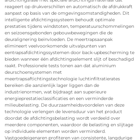
afdichtingsfase met speciale afdichtingsmateriaal dat
reageert op drukverschillen en automatisch de afdrukkraft
aanpast op basis van de omgevingsomstandigheden. Dit
intelligente afdichtingssysteem behoudt optimale
prestaties tijdens windstoten, temperatuurschommelingen
en seizoensgebonden gebouwbewegingen die de
deuralignering beïnvloeden. De meertrapsaanpak
elimineert veelvoorkomende uitvalpunten van
eentrapsafdichtingssystemen door back-upbescherming te
bieden wanneer één afdichtingselement slijt of beschadigd
raakt. Professionele tests tonen aan dat aluminium
deurschoensystemen met
meertrapsaftichtingstechnologie luchtinfiltratierates
bereiken die aanzienlijk lager liggen dan de
industrienormen, wat bijdraagt aan superieure
energieprestatieclassificaties en een verminderde
milieubelasting. De duurzaamheidsvoordelen van deze
technologie verlengen de levensduur van het product
doordat de afdichtingsbelasting wordt verdeeld over
meerdere componenten, waardoor de belasting en slijtage
op individuele elementen worden verminderd.
Vastgoedeigenaren profiteren van consistente, langdurige