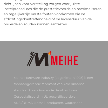
richtlijnen voor verstelling zorgen voor juiste
instelprocedures die de prestatievoordelen maximaliseren
en tegelijkertijd verstelfouten voorkomen die de
afdichtingsdoeltreffendheid of de levensduur van de
onderdelen zouden kunnen aantasten.
Meihe Hardware Industry (opgericht in 1993) is een
toonaangevende fabrikant van Amerikaanse
standaard brandwerende deurhardware.
Gespecialiseerd in UL-gecertificeerde en
ANSI/BHMA-klasse 1-producten, waaronder