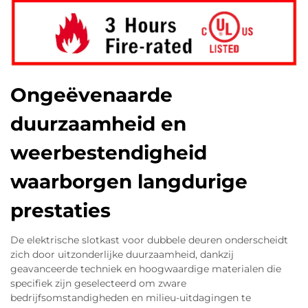
Ongeëvenaarde
duurzaamheid en
weerbestendigheid
waarborgen langdurige
prestaties
De elektrische slotkast voor dubbele deuren onderscheidt
zich door uitzonderlijke duurzaamheid, dankzij
geavanceerde techniek en hoogwaardige materialen die
specifiek zijn geselecteerd om zware
bedrijfsomstandigheden en milieu-uitdagingen te