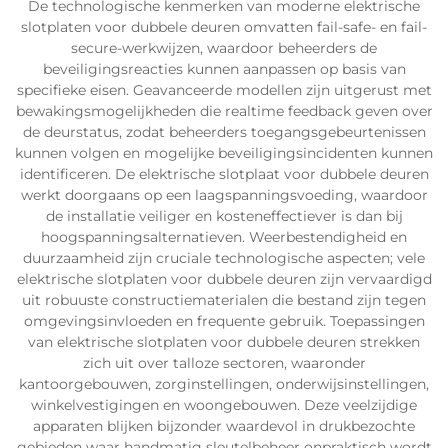
De technologische kenmerken van moderne elektrische
slotplaten voor dubbele deuren omvatten fail-safe- en fail-
secure-werkwijzen, waardoor beheerders de
beveiligingsreacties kunnen aanpassen op basis van
specifieke eisen. Geavanceerde modellen zijn uitgerust met
bewakingsmogelijkheden die realtime feedback geven over
de deurstatus, zodat beheerders toegangsgebeurtenissen
kunnen volgen en mogelijke beveiligingsincidenten kunnen
identificeren. De elektrische slotplaat voor dubbele deuren
werkt doorgaans op een laagspanningsvoeding, waardoor
de installatie veiliger en kosteneffectiever is dan bij
hoogspanningsalternatieven. Weerbestendigheid en
duurzaamheid zijn cruciale technologische aspecten; vele
elektrische slotplaten voor dubbele deuren zijn vervaardigd
uit robuuste constructiematerialen die bestand zijn tegen
omgevingsinvloeden en frequente gebruik. Toepassingen
van elektrische slotplaten voor dubbele deuren strekken
zich uit over talloze sectoren, waaronder
kantoorgebouwen, zorginstellingen, onderwijsinstellingen,
winkelvestigingen en woongebouwen. Deze veelzijdige
apparaten blijken bijzonder waardevol in drukbezochte
gebieden waar handmatig sleutelbeheer onpraktisch wordt