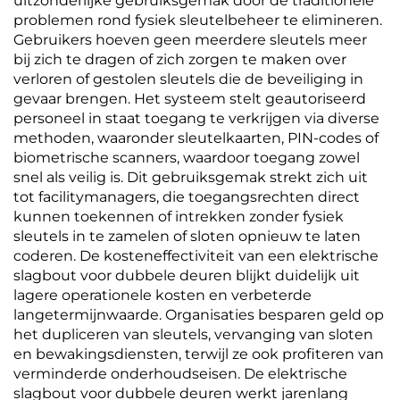
uitzonderlijke gebruiksgemak door de traditionele
problemen rond fysiek sleutelbeheer te elimineren.
Gebruikers hoeven geen meerdere sleutels meer
bij zich te dragen of zich zorgen te maken over
verloren of gestolen sleutels die de beveiliging in
gevaar brengen. Het systeem stelt geautoriseerd
personeel in staat toegang te verkrijgen via diverse
methoden, waaronder sleutelkaarten, PIN-codes of
biometrische scanners, waardoor toegang zowel
snel als veilig is. Dit gebruiksgemak strekt zich uit
tot facilitymanagers, die toegangsrechten direct
kunnen toekennen of intrekken zonder fysiek
sleutels in te zamelen of sloten opnieuw te laten
coderen. De kosteneffectiviteit van een elektrische
slagbout voor dubbele deuren blijkt duidelijk uit
lagere operationele kosten en verbeterde
langetermijnwaarde. Organisaties besparen geld op
het dupliceren van sleutels, vervanging van sloten
en bewakingsdiensten, terwijl ze ook profiteren van
verminderde onderhoudseisen. De elektrische
slagbout voor dubbele deuren werkt jarenlang