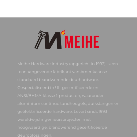
Meihe Hardware Industry (opgericht in 1993) is een
toonaangevende fabrikant van Amerikaanse
standaard brandwerende deurhardware.
Gespecialiseerd in UL-gecertificeerde en
ANSI/BHMA-klasse 1-producten, waaronder
aluminium continue tandheugels, duikstangen en
geëlektrificeerde hardware. Levert sinds 1993
wereldwijd ingenieursprojecten met
hoogwaardige, brandwerend gecertificeerde
deuroplossingen.