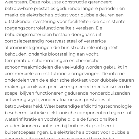
weerstaan. Deze robuuste constructie garandeert
betrouwbare prestaties gedurende langere perioden en
maakt de elektrische slotkast voor dubbele deuren een
uitstekende investering voor faciliteiten die consistente
toegangscontrolefunctionaliteit vereisen. De
behuizingsmaterialen bestaan doorgaans uit
corrosiebestendig roestvast staal of versterkte
aluminiumlegeringen die hun structurele integriteit
behouden, ondanks blootstelling aan vocht,
temperatuurschommelingen en chemische
schoonmaakmiddelen die veelvuldig worden gebruikt in
commerciële en institutionele omgevingen. De interne
onderdelen van de elektrische slotkast voor dubbele deuren
maken gebruik van precisie-engineered mechanismen die
soepel blijven functioneren gedurende honderdduizenden
activeringscycli, zonder afname van prestaties of
betrouwbaarheid. Weerbestendige afdichtingstechnologie
beschermt kritieke elektronische componenten tegen stof,
waterinfiltratie en vochtigheid, die de functionaliteit
zouden kunnen aantasten bij buitensetups of semi-
buitentoepassingen. De elektrische slotkast voor dubbele
deuren is uitgerust met geavanceerde thermische