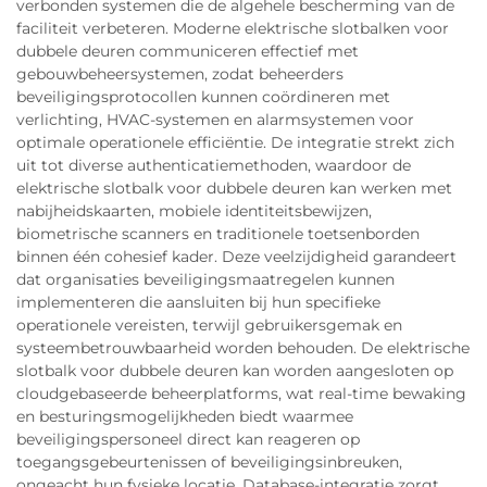
verbonden systemen die de algehele bescherming van de
faciliteit verbeteren. Moderne elektrische slotbalken voor
dubbele deuren communiceren effectief met
gebouwbeheersystemen, zodat beheerders
beveiligingsprotocollen kunnen coördineren met
verlichting, HVAC-systemen en alarmsystemen voor
optimale operationele efficiëntie. De integratie strekt zich
uit tot diverse authenticatiemethoden, waardoor de
elektrische slotbalk voor dubbele deuren kan werken met
nabijheidskaarten, mobiele identiteitsbewijzen,
biometrische scanners en traditionele toetsenborden
binnen één cohesief kader. Deze veelzijdigheid garandeert
dat organisaties beveiligingsmaatregelen kunnen
implementeren die aansluiten bij hun specifieke
operationele vereisten, terwijl gebruikersgemak en
systeembetrouwbaarheid worden behouden. De elektrische
slotbalk voor dubbele deuren kan worden aangesloten op
cloudgebaseerde beheerplatforms, wat real-time bewaking
en besturingsmogelijkheden biedt waarmee
beveiligingspersoneel direct kan reageren op
toegangsgebeurtenissen of beveiligingsinbreuken,
ongeacht hun fysieke locatie. Database-integratie zorgt