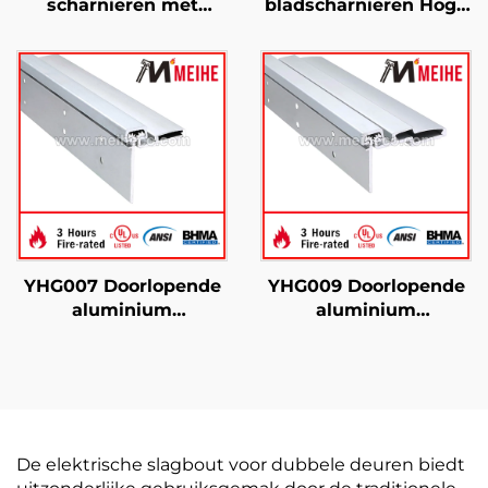
scharnieren met
bladscharnieren Hoge
verborgen blad voor
prestaties Zwaar
zware toepassingen
uitgevoerd
YHG007 Doorlopende
YHG009 Doorlopende
aluminium
aluminium
scharnieren
scharnieren met halve
oppervlakte
De elektrische slagbout voor dubbele deuren biedt