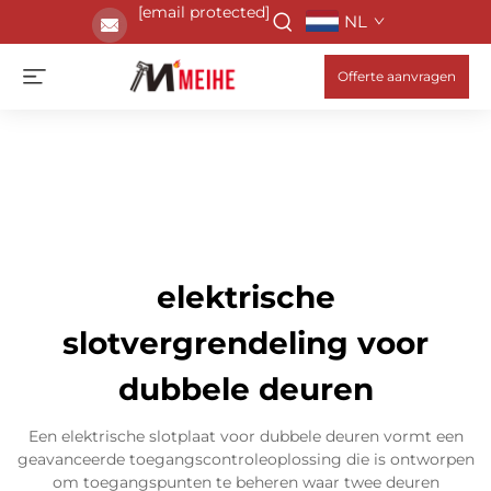
[email protected]
NL
Offerte aanvragen
elektrische
slotvergrendeling voor
dubbele deuren
Een elektrische slotplaat voor dubbele deuren vormt een
geavanceerde toegangscontroleoplossing die is ontworpen
om toegangspunten te beheren waar twee deuren