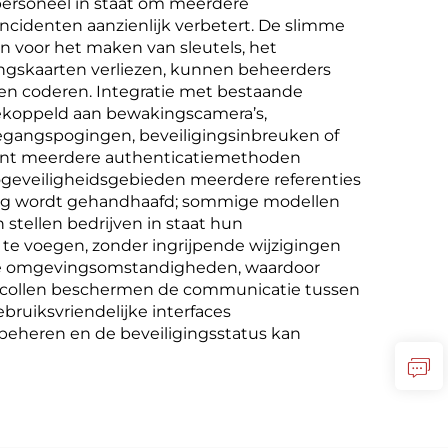
ersoneel in staat om meerdere
incidenten aanzienlijk verbetert. De slimme
n voor het maken van sleutels, het
ngskaarten verliezen, kunnen beheerders
en coderen. Integratie met bestaande
gekoppeld aan bewakingscamera’s,
gangspogingen, beveiligingsinbreuken of
eunt meerdere authenticatiemethoden
hogeveiligheidsgebieden meerdere referenties
king wordt gehandhaafd; sommige modellen
stellen bedrijven in staat hun
te voegen, zonder ingrijpende wijzigingen
erse omgevingsomstandigheden, waardoor
tocollen beschermen de communicatie tussen
ruiksvriendelijke interfaces
beheren en de beveiligingsstatus kan