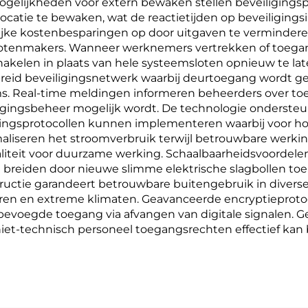
gelijkheden voor extern bewaken stellen beveiligingsp
ocatie te bewaken, wat de reactietijden op beveiligings
nlijke kostenbesparingen op door uitgaven te vermindere
slotenmakers. Wanneer werknemers vertrekken of toega
akelen in plaats van hele systeemsloten opnieuw te lat
gebreid beveiligingsnetwerk waarbij deurtoegang wordt 
. Real-time meldingen informeren beheerders over toe
iligingsbeheer mogelijk wordt. De technologie onderst
ligingsprotocollen kunnen implementeren waarbij voor 
imaliseren het stroomverbruik terwijl betrouwbare wer
liteit voor duurzame werking. Schaalbaarheidsvoordelen 
reiden door nieuwe slimme elektrische slagbollen toe 
structie garandeert betrouwbare buitengebruik in div
euren en extreme klimaten. Geavanceerde encryptiepro
oegde toegang via afvangen van digitale signalen. Geb
et-technisch personeel toegangsrechten effectief kan 