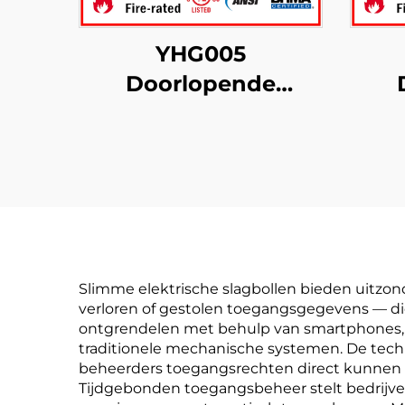
YHG005
Doorlopende
tandwielscharnieren
sc
met verborgen blad
verb
zwa
Slimme elektrische slagbollen bieden uitzond
verloren of gestolen toegangsgegevens — d
ontgrendelen met behulp van smartphones, sle
traditionele mechanische systemen. De tech
beheerders toegangsrechten direct kunnen to
Tijdgebonden toegangsbeheer stelt bedrijve