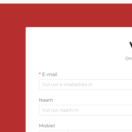
Onz
E-mail
Naam
Mobiel