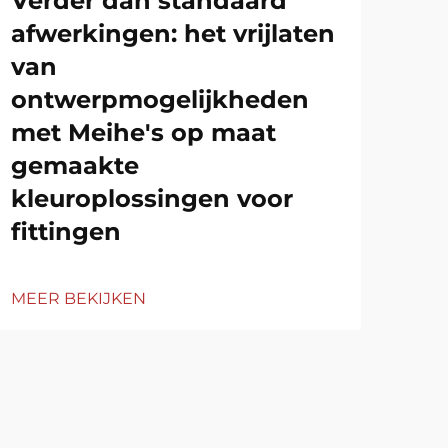
Verder dan standaard
20
afwerkingen: het vrijlaten
KS
van
ontwerpmogelijkheden
MEE
met Meihe's op maat
gemaakte
kleuroplossingen voor
fittingen
MEER BEKIJKEN