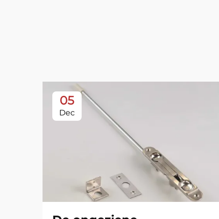
05
Dec