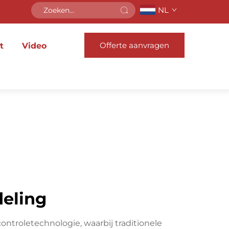
NL
Offerte aanvragen
t
Video
deling
ntroletechnologie, waarbij traditionele