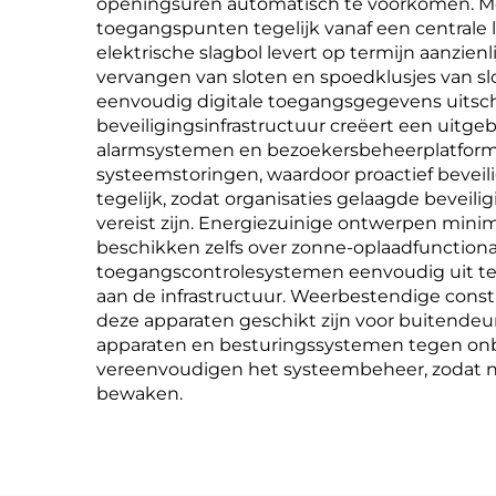
openingsuren automatisch te voorkomen. Mo
toegangspunten tegelijk vanaf een centrale l
elektrische slagbol levert op termijn aanzie
vervangen van sloten en spoedklusjes van 
eenvoudig digitale toegangsgegevens uitsch
beveiligingsinfrastructuur creëert een uit
alarmsystemen en bezoekersbeheerplatforms
systeemstoringen, waardoor proactief beve
tegelijk, zodat organisaties gelaagde bevei
vereist zijn. Energiezuinige ontwerpen min
beschikken zelfs over zonne-oplaadfunctiona
toegangscontrolesystemen eenvoudig uit te b
aan de infrastructuur. Weerbestendige con
deze apparaten geschikt zijn voor buitend
apparaten en besturingssystemen tegen onbev
vereenvoudigen het systeembeheer, zodat ni
bewaken.