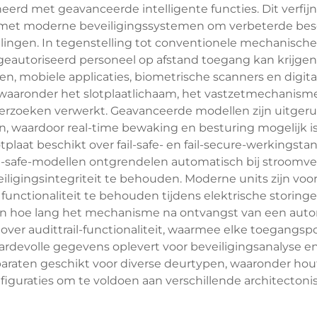
 met geavanceerde intelligente functies. Dit verfijnd
rt met moderne beveiligingssystemen om verbeterde be
ngen. In tegenstelling tot conventionele mechanische s
 geautoriseerd personeel op afstand toegang kan krijgen 
en, mobiele applicaties, biometrische scanners en digita
 waaronder het slotplaatlichaam, het vastzetmechanisme
erzoeken verwerkt. Geavanceerde modellen zijn uitgerus
n, waardoor real-time bewaking en besturing mogelijk is
plaat beschikt over fail-safe- en fail-secure-werkingst
l-safe-modellen ontgrendelen automatisch bij stroomverl
eiligingsintegriteit te behouden. Moderne units zijn 
unctionaliteit te behouden tijdens elektrische storingen
 hoe lang het mechanisme na ontvangst van een autorisa
over audittrail-functionaliteit, waarmee elke toegangs
aardevolle gegevens oplevert voor beveiligingsanalyse en
araten geschikt voor diverse deurtypen, waaronder hou
guraties om te voldoen aan verschillende architectonisc