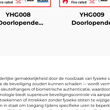
YHG008
YHG009
Doorlopende
Doorlopend
harnieren met
aluminium
orgen blad voor
scharnieren 
re toepassingen
halve oppervla
erlijke gemakkelijkheid door de noodzaak van fysieke sl
ie de beveiliging zouden kunnen schaden — wordt ver
utelhangers of biometrische authenticatie, waardoor to
nologie biedt superieure beveiligingscontrole via aanp
ekennen of intrekken zonder fysieke sloten te wijzigen
n in staat om toegang tijdens specifieke uren te bep