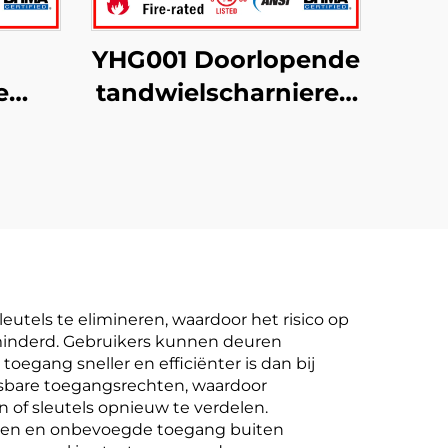
YHG001 Doorlopende
e
tandwielscharnieren
met volledig
met
oppervlak
kte
eutels te elimineren, waardoor het risico op
minderd. Gebruikers kunnen deuren
egang sneller en efficiënter is dan bij
asbare toegangsrechten, waardoor
 of sleutels opnieuw te verdelen.
erken en onbevoegde toegang buiten