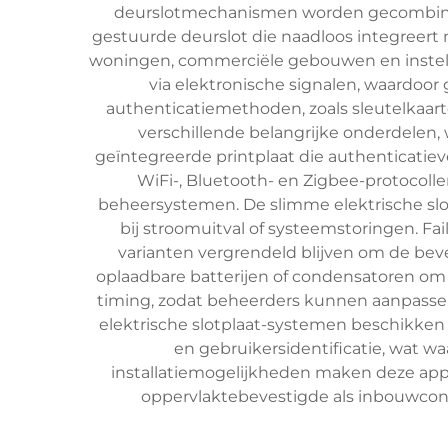
deurslotmechanismen worden gecombineerd
gestuurde deurslot die naadloos integree
woningen, commerciële gebouwen en instelli
via elektronische signalen, waardoor
authenticatiemethoden, zoals sleutelkaart
verschillende belangrijke onderdelen,
geïntegreerde printplaat die authenticatiev
WiFi-, Bluetooth- en Zigbee-protocolle
beheersystemen. De slimme elektrische slot
bij stroomuitval of systeemstoringen. Fai
varianten vergrendeld blijven om de bev
oplaadbare batterijen of condensatoren om f
timing, zodat beheerders kunnen aanpassen
elektrische slotplaat-systemen beschikken 
en gebruikersidentificatie, wat w
installatiemogelijkheden maken deze app
oppervlaktebevestigde als inbouwconfi