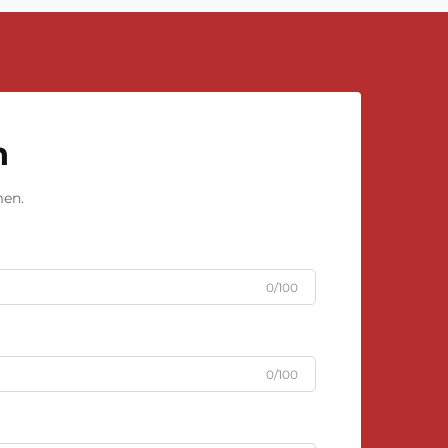
n
men.
0/100
0/100