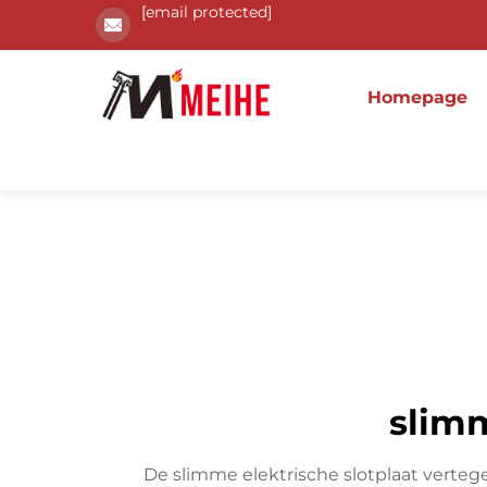
[email protected]
Homepage
slimm
De slimme elektrische slotplaat verteg