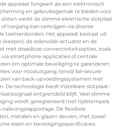
e apparaat fungeert als een elektronisch
scherming en gebruiksgemak te bieden voor
loten werkt de slimme elektrische slotplaat
of toegang kan verkrijgen via diverse
le toetsenborden. Het apparaat bestaat uit
 (keeper), de solenoïde-actuator en de
t met draadloze connectiviteitsopties, zoals
 via smartphone-applicaties of centrale
anden om optimale beveiliging te garanderen
ies voor nooduitgang, terwijl fail-secure-
voorzien van back-upvoedingssystemen met
. De technologie biedt instelbare slotplaat-
tiesignaal ontgrendeld blijft. Veel slimme
poging wordt geregistreerd met tijdstempels
 nalevingsrapportage. De flexibele
ten, metalen en glazen deuren, met zowel
he eisen en beveiligingsspecificaties.