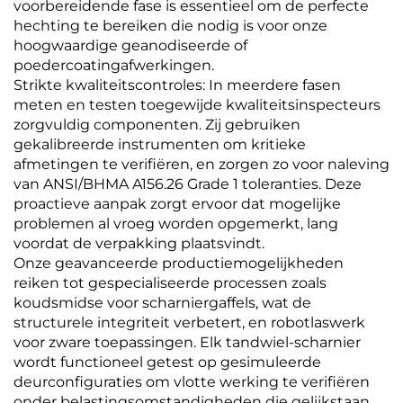
voorbereidende fase is essentieel om de perfecte
hechting te bereiken die nodig is voor onze
hoogwaardige geanodiseerde of
poedercoatingafwerkingen.
Strikte kwaliteitscontroles: In meerdere fasen
meten en testen toegewijde kwaliteitsinspecteurs
zorgvuldig componenten. Zij gebruiken
gekalibreerde instrumenten om kritieke
afmetingen te verifiëren, en zorgen zo voor naleving
van ANSI/BHMA A156.26 Grade 1 toleranties. Deze
proactieve aanpak zorgt ervoor dat mogelijke
problemen al vroeg worden opgemerkt, lang
voordat de verpakking plaatsvindt.
Onze geavanceerde productiemogelijkheden
reiken tot gespecialiseerde processen zoals
koudsmidse voor scharniergaffels, wat de
structurele integriteit verbetert, en robotlaswerk
voor zware toepassingen. Elk tandwiel-scharnier
wordt functioneel getest op gesimuleerde
deurconfiguraties om vlotte werking te verifiëren
onder belastingsomstandigheden die gelijkstaan