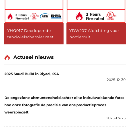
YHG017 Doorlopende
YDW207 Afdichting voor
tandwielscharnier met
portierruit,
dubbele zwenking
omlaaglopende
afdichtstrip
Actueel nieuws
2025 Saudi Build in Riyad, KSA
2025-12-30
De ongeziene uitmuntendheid achter elke indrukwekkende foto:
hoe onze fotografie de precisie van ons productieproces
weerspiegelt
2025-07-25