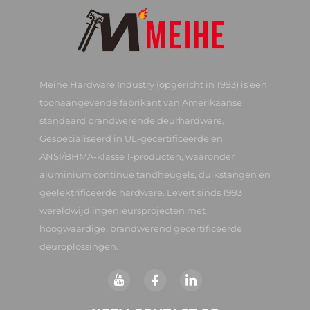
Meihe Hardware Industry (opgericht in 1993) is een
toonaangevende fabrikant van Amerikaanse
standaard brandwerende deurhardware.
Gespecialiseerd in UL-gecertificeerde en
ANSI/BHMA-klasse 1-producten, waaronder
aluminium continue tandheugels, duikstangen en
geëlektrificeerde hardware. Levert sinds 1993
wereldwijd ingenieursprojecten met
hoogwaardige, brandwerend gecertificeerde
deuroplossingen.