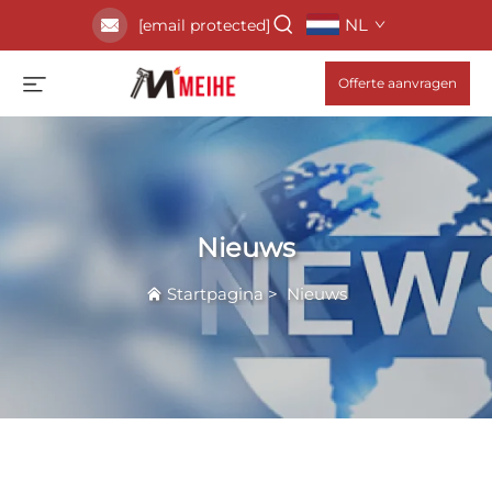
NL
[email protected]
Offerte aanvragen
Nieuws
Startpagina
>
Nieuws