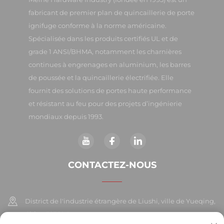
fabricant de premier plan de quincaillerie de porte
ignifuge conforme à la norme américaine.
Spécialisée dans les produits certifiés UL et de
grade 1 ANSI/BHMA, notamment les charnières
continues à engrenages en aluminium, les barres
de poussée et la quincaillerie électrifiée. Elle
fournit des solutions de portes haute performance
et résistant au feu pour des projets d’ingénierie
mondiaux depuis 1993.
CONTACTEZ-NOUS
District de l'industrie étrangère de Liushi, ville de Yueqing,
Chine 325604