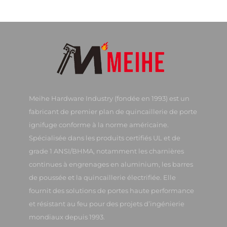
Meihe Hardware Industry (fondée en 1993) est un
fabricant de premier plan de quincaillerie de porte
ignifuge conforme à la norme américaine.
Spécialisée dans les produits certifiés UL et de
grade 1 ANSI/BHMA, notamment les charnières
continues à engrenages en aluminium, les barres
de poussée et la quincaillerie électrifiée. Elle
fournit des solutions de portes haute performance
et résistant au feu pour des projets d’ingénierie
mondiaux depuis 1993.