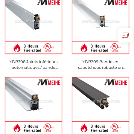
chute automatique Serrures
inférieures Sous la porte
YDB308 Joints inférieurs
YDB309 Bande en
automatiques / bande
caoutchouc robuste en
d'étanchéité en aluminium
aluminium pour balayage
montée en surface, étanche à
automatique de porte, joints
la poussière et au vent
inférieurs rabattables