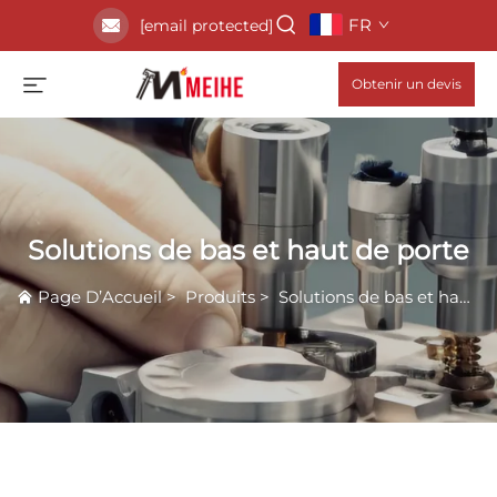
FR
[email protected]
Obtenir un devis
Solutions de bas et haut de porte
Page D’Accueil
>
Produits
>
Solutions de bas et haut de porte