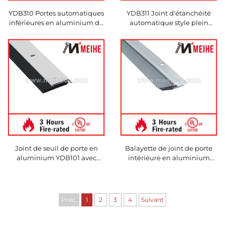
YDB310 Portes automatiques
YDB311 Joint d'étanchéité
inférieures en aluminium de
automatique style plein
haute qualité, joint inférieur
encastrement, bande de joint
rabattable intégré
inférieur intégré, joint
rabattable
Joint de seuil de porte en
Balayette de joint de porte
aluminium YDB101 avec
intérieure en aluminium
bandes en néoprène / Bande
design moderne YDB102
de joint de porte en
avec balayette en
aluminium
caoutchouc / bande de
remplacement
Préc.
1
2
3
4
Suivant