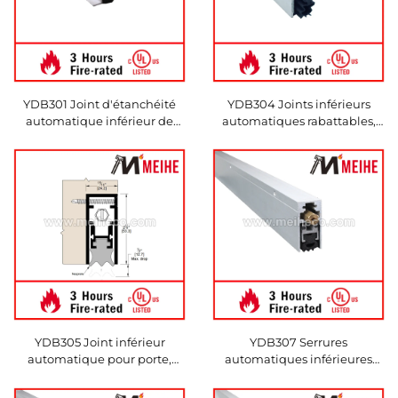
YDB301 Joint d'étanchéité
YDB304 Joints inférieurs
automatique inférieur de
automatiques rabattables,
porte, bande anti-poussière,
montés en surface, joints
coupe-vent et acoustique,
inférieurs pour portes
remplacement pour Pemko
automatiques
YDB305 Joint inférieur
YDB307 Serrures
automatique pour porte,
automatiques inférieures
montage en surface, joint
pour porte à montage en
inférieur automatique
surface Serrures inférieures à