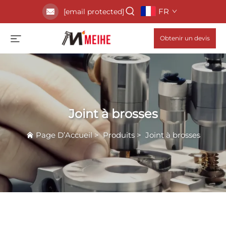
FR
[email protected]
Obtenir un devis
Joint à brosses
Page D’Accueil
>
Produits
>
Joint à brosses