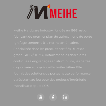
Meihe Hardware Industry (fondée en 1993) est un
fabricant de premier plan de quincaillerie de porte
ignifuge conforme à la norme américaine.
Spécialisée dans les produits certifiés UL et de
grade 1 ANSI/BHMA, notamment les charnières
continues à engrenages en aluminium, les barres
de poussée et la quincaillerie électrifiée. Elle
fournit des solutions de portes haute performance
et résistant au feu pour des projets d’ingénierie
mondiaux depuis 1993.