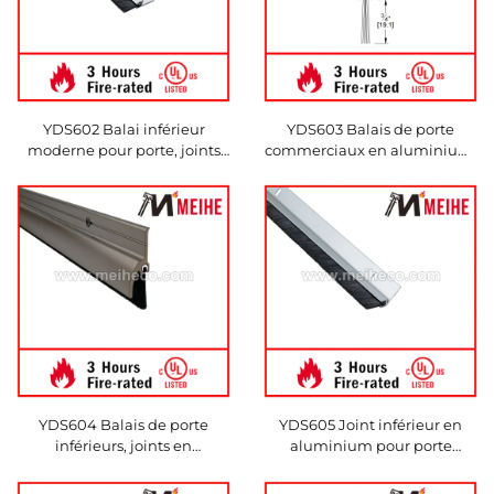
YDS602 Balai inférieur
YDS603 Balais de porte
moderne pour porte, joints
commerciaux en aluminium,
en aluminium, bandes de
joint à balai pour porte
balayage étanches
YDS604 Balais de porte
YDS605 Joint inférieur en
inférieurs, joints en
aluminium pour porte
aluminium, bande de
intérieure, balai métallique,
balayage à brosses
brosses en aluminium