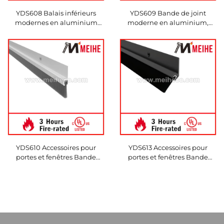
YDS608 Balais inférieurs
YDS609 Bande de joint
modernes en aluminium
moderne en aluminium,
pour portes, joints à balai
balai anti-draft sous la porte
YDS610 Accessoires pour
YDS613 Accessoires pour
portes et fenêtres Bande
portes et fenêtres Bande
d'étanchéité en aluminium
d'étanchéité en aluminium
avec insert en vinyle Garantie
avec brosse pour joints à
1 an FABRIQUÉ EN CHINE
brosses