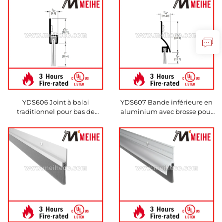
YDS606 Joint à balai
YDS607 Bande inférieure en
traditionnel pour bas de
aluminium avec brosse pour
porte, bandes de balayage
joint de porte coulissante,
étanches
fabriquée en Chine,
accessoire pour porte et
fenêtre, bandes racloirs