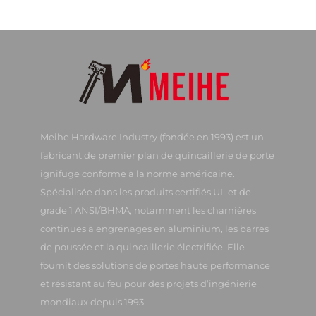
Meihe Hardware Industry (fondée en 1993) est un
fabricant de premier plan de quincaillerie de porte
ignifuge conforme à la norme américaine.
Spécialisée dans les produits certifiés UL et de
grade 1 ANSI/BHMA, notamment les charnières
continues à engrenages en aluminium, les barres
de poussée et la quincaillerie électrifiée. Elle
fournit des solutions de portes haute performance
et résistant au feu pour des projets d’ingénierie
mondiaux depuis 1993.