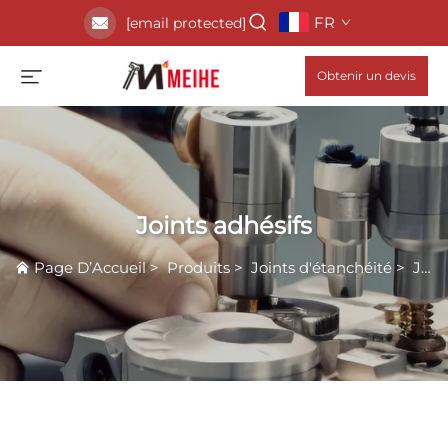
FR
[email protected]
Obtenir un devis
Joints adhésifs
Page D’Accueil
>
Produits
>
Joints d'étanchéité
>
Joints adhésifs