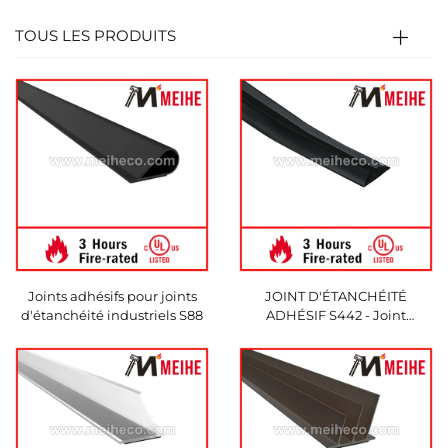
TOUS LES PRODUITS
Joints adhésifs pour joints
JOINT D'ÉTANCHÉITÉ
d'étanchéité industriels S88
ADHÉSIF S442 - Joint
d'étanchéité en silicone avec
dos adhésif pour la protection
contre le feu et la fumée -
Produits destinés au secteur
de l'hôtellerie