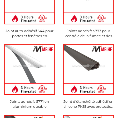
Joint auto-adhésif S44 pour
Joints adhésifs S773 pour
portes et fenêtres en
contrôle de la fumée et des
aluminium
courants d'air
Joints adhésifs S771 en
Joint d'étanchéité adhésif en
aluminium durable
silicone PK55 avec protection
feu/fumée en matériau
aluminium