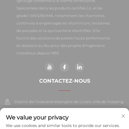
ignifuge conforme à la norme américaine.
Spécialisée dans les produits certifiés UL et de
grade 1 ANSI/BHMA, notamment les charnières
continues à engrenages en aluminium, les barres
de poussée et la quincaillerie électrifiée. Elle
fournit des solutions de portes haute performance
et résistant au feu pour des projets d’ingénierie
mondiaux depuis 1993.
CONTACTEZ-NOUS
District de l'industrie étrangère de Liushi, ville de Yueqing,
Chine 325604
We value your privacy
+86-577-57572007
We use cookies and similar tools to provide our services.