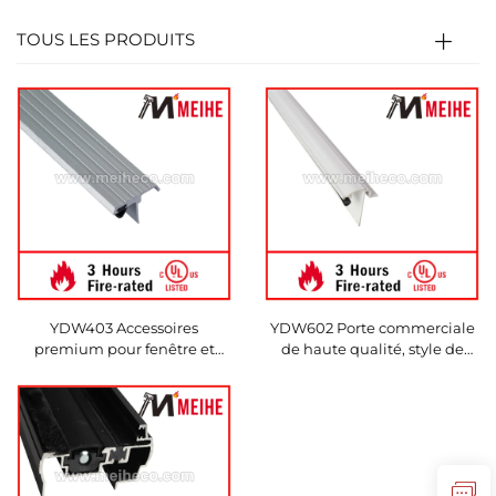
TOUS LES PRODUITS
YDW403 Accessoires
YDW602 Porte commerciale
premium pour fenêtre et
de haute qualité, style de
porte T-Astragal en
conception industrielle avec
aluminium anodisé
contre-châssis réglables
transparent durable