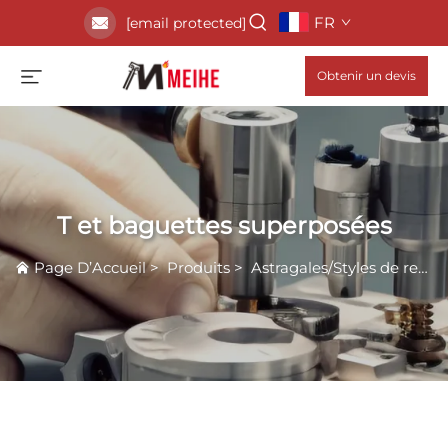
FR
[email protected]
Obtenir un devis
T et baguettes superposées
Page D’Accueil
>
Produits
>
Astragales/Styles de rencontre