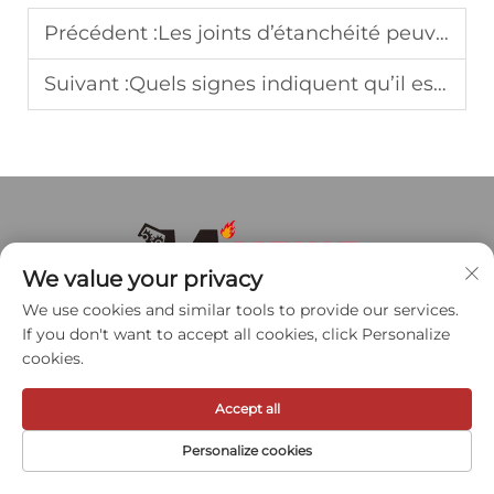
Précédent :
Les joints d’étanchéité peuvent-ils améliorer l’isolation acoustique des portes de bureau
Suivant :
Quels signes indiquent qu’il est nécessaire de remplacer l’obturation des joints dans les espaces commerciaux
We value your privacy
We use cookies and similar tools to provide our services.
If you don't want to accept all cookies, click Personalize
Meihe Hardware Industry (fondée en 1993) est un
cookies.
fabricant de premier plan de quincaillerie de porte
ignifuge conforme à la norme américaine.
Accept all
Spécialisée dans les produits certifiés UL et de
Personalize cookies
grade 1 ANSI/BHMA, notamment les charnières
PAGE D’ACCUEIL
PRODUITS
E-MAIL
TÉL.
continues à engrenages en aluminium, les barres