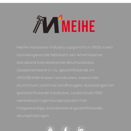
Meihe Hardware Industry (opgericht in 1993) is een
toonaangevende fabrikant van Amerikaanse
standaard brandwerende deurhardware.
Gespecialiseerd in UL-gecertificeerde en
ANSI/BHMA-klasse 1-producten, waaronder
aluminium continue tandheugels, duikstangen en
geëlektrificeerde hardware. Levert sinds 1993
wereldwijd ingenieursprojecten met
hoogwaardige, brandwerend gecertificeerde
deuroplossingen.