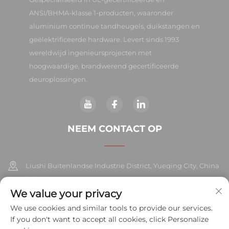
ANSI/BHMA-klasse 1-producten, waaronder
aluminium continue tandheugels, duikstangen en
geëlektrificeerde hardware. Levert sinds 1993
wereldwijd ingenieursprojecten met
hoogwaardige, brandwerend gecertificeerde
deuroplossingen.
NEEM CONTACT OP
Liushi Buitenlandse Industrie District, Yueqing City, China
325604
We value your privacy
+86-577-57572007
We use cookies and similar tools to provide our services.
If you don't want to accept all cookies, click Personalize
[email protected]