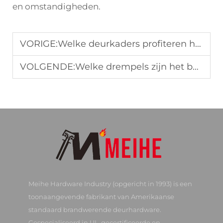
en omstandigheden.
VORIGE:
Welke deurkaders profiteren het meest van zelfklevende afdichtingsstrip
VOLGENDE:
Welke drempels zijn het beste voor zware buitendeuren
Meihe Hardware Industry (opgericht in 1993) is een
toonaangevende fabrikant van Amerikaanse
standaard brandwerende deurhardware.
Gespecialiseerd in UL-gecertificeerde en