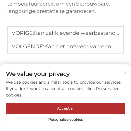
temperatuurbereik om een betrouwbare,
langdurige prestatie te garanderen.
VORIGE:
Kan zelfklevende weerbestendige afsluiting het geluid verminderen in drukbezochte gebieden
VOLGENDE:
Kan het ontwerp van een deurdorpel warmteverlies bij entrees verminderen
We value your privacy
We use cookies and similar tools to provide our services.
If you don't want to accept all cookies, click Personalize
cookies.
Accept all
Meihe Hardware Industry (opgericht in 1993) is een
Personalize cookies
toonaangevende fabrikant van Amerikaanse
STARTPAGINA
PRODUCTEN
E-MAIL
TEL
standaard brandwerende deurhardware.