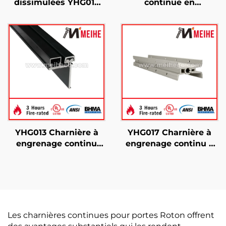
dissimulées YHG015
continue en
pour porte en
aluminium demi-
aluminium
surface
YHG013 Charnière à
YHG017 Charnière à
engrenage continu
engrenage continu à
Charnière demi-
double battant
moderne
Les charnières continues pour portes Roton offrent