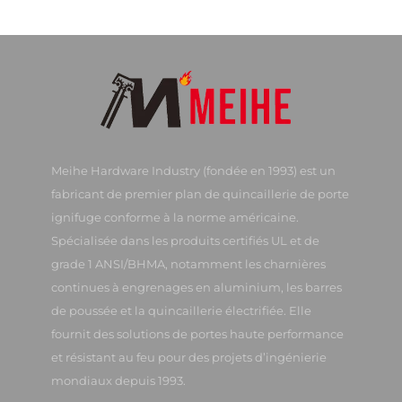
Meihe Hardware Industry (fondée en 1993) est un
fabricant de premier plan de quincaillerie de porte
ignifuge conforme à la norme américaine.
Spécialisée dans les produits certifiés UL et de
grade 1 ANSI/BHMA, notamment les charnières
continues à engrenages en aluminium, les barres
de poussée et la quincaillerie électrifiée. Elle
fournit des solutions de portes haute performance
et résistant au feu pour des projets d’ingénierie
mondiaux depuis 1993.