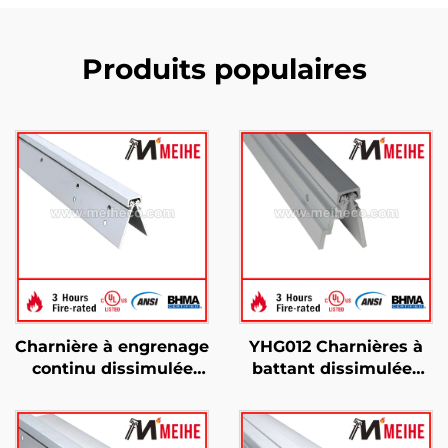
Produits populaires
Charnière à engrenage
YHG012 Charnières à
continu dissimulée
battant dissimulées
robuste YHG011
hautes performances
et robustes