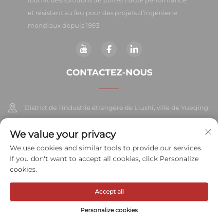
fournit des solutions de portes haute performance
et résistant au feu pour des projets d’ingénierie
mondiaux depuis 1993.
CONTACTEZ-NOUS
District de l'industrie étrangère de Liushi, ville de Yueqing,
Chine 325604
We value your privacy
+86-577-57572007
We use cookies and similar tools to provide our services.
If you don't want to accept all cookies, click Personalize
[email protected]
cookies.
Accept all
Copyright © 2026 Meihe Hardware Industry Co., Ltd. Tous droits
réservés.
Politique de confidentialité
Personalize cookies