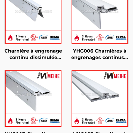
Charnière à engrenage
YHG006 Charnières à
continu dissimulée
engrenages continus à
robuste YHG011
demi-surface