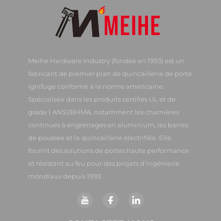
Meihe Hardware Industry (fondée en 1993) est un
fabricant de premier plan de quincaillerie de porte
ignifuge conforme à la norme américaine.
Spécialisée dans les produits certifiés UL et de
grade 1 ANSI/BHMA, notamment les charnières
continues à engrenages en aluminium, les barres
de poussée et la quincaillerie électrifiée. Elle
fournit des solutions de portes haute performance
et résistant au feu pour des projets d’ingénierie
mondiaux depuis 1993.