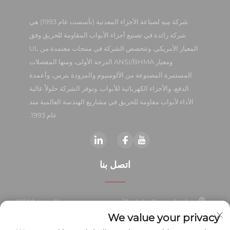
شركة مِيهِ لصناعة الأجزاء المعدنية (تأسست عام 1993) هي
شركة رائدة في تصنيع أجزاء الأبواب المقاومة للحريق وفق
المعيار الأمريكي. وتتخصص الشركة في منتجات معتمدة من UL
ومعيار ANSI/BHMA الدرجة الأولى، ومنها المفصلات
المستمرة المصنوعة من الألومنيوم والمزودة بترس، وأعمدة
الدفع، والأجزاء الكهربائية للأبواب. وتوفر الشركة حلولاً عالية
الأداء لأبواب مقاومة للحريق في مشاريع الهندسة العالمية منذ
عام 1993.
اتصل بنا
منطقة ليوشي للصناعات الأجنبية، مدينة يويهتشينغ، الصين 325604
We value your privacy
+86-577-57572007