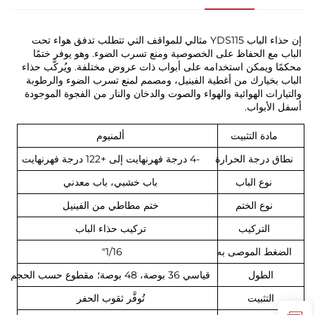
إن حذاء الباب YDS115 مثالي للمواقف التي تتطلب تدفق هواء تحت 
الباب مع الحفاظ على الخصوصية ومنع تسرب الضوء. وهو يوفر ختمًا 
محكمًا ويمكن استخدامه على أبواب ذات عروض مختلفة. ويُركَّب حذاء 
الباب بخيارك من أغطية الفينيل، ومصمم لمنع تسرب الضوء والرطوبة 
والتيارات الهوائية والهواء والصوت والدخان والنار من الفجوة الموجودة 
أسفل الأبواب. 
مادة التثبيت
ألمنيوم
نطاق درجة الحرارة
-4 درجة فهرنهايت إلى +122 درجة فهرنهايت
نوع الباب
باب خشبي، باب معدني
نوع الختم
ختم مطاطي من الفينيل
التركيب
تركيب حذاء الباب
الضغط الموصى به
1/16"
الطول
قياسي 36 بوصة، 48 بوصة؛ مقطوع حسب الحجم
التثبيت
تُوفَّر ثقوب الحفر