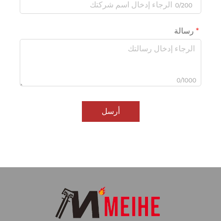
0/200
رسالة
0/1000
أرسل