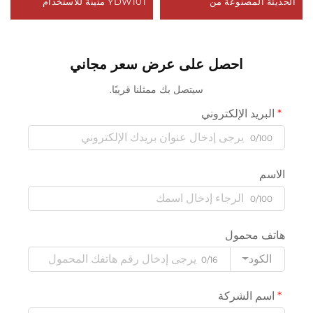
الحديثة المصنوعة من
YDW101 متينة للاستخدام
الألومنيوم 1-3/4 36\" ختم دوار
المنزلي أو الفندقي
من الفينيل لقاعدة الباب،
إكسسوارات نافذة باب بتصميم
احصل على عرض سعر مجاني
عصري
سيتصل بك ممثلنا قريبًا.
البريد الإلكتروني
0/100
الاسم
0/100
هاتف محمول
الكود
0/16
اسم الشركة