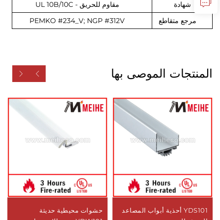
شهادة
مقاوم للحريق - UL 10B/10C
مرجع متقاطع
#234_V; NGP #312V
PEMKO
المنتجات الموصى بها
YDS101 أحذية أبواب المصاعد
حشوات محيطية حديثة