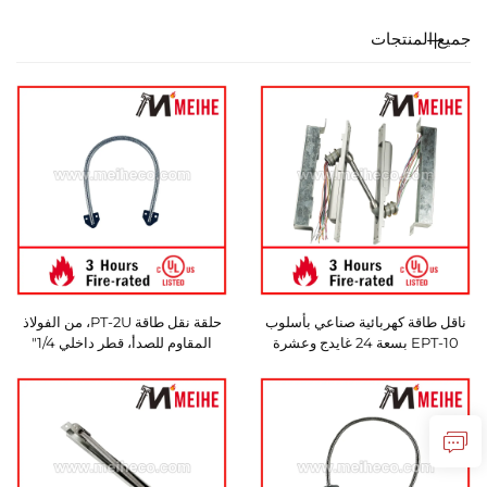
جميع المنتجات
ناقل طاقة كهربائية صناعي بأسلوب
حلقة نقل طاقة PT-2U، من الفولاذ
EPT-10 بسعة 24 غايدج وعشرة
المقاوم للصدأ، قطر داخلي 1/4"
أسلاك لاستخدامات المرور الكثيف
وطول أنبوب 18" مع غطاء بلاستيكي
والمعدات العنيفة لأبواب النوافذ
أسود في الطرف