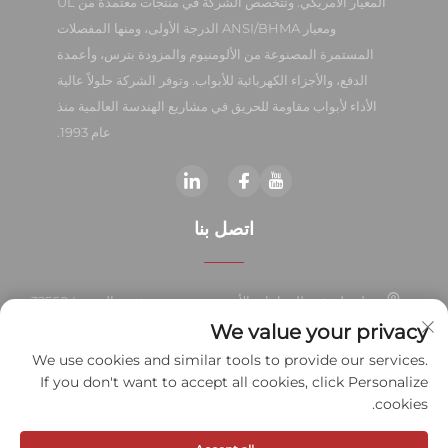
المعيار الأمريكي. وتتخصص الشركة في منتجات معتمدة من UL
ومعيار ANSI/BHMA الدرجة الأولى، ومنها المفصلات
المستمرة المصنوعة من الألومنيوم والمزودة بترس، وأعمدة
الدفع، والأجزاء الكهربائية للأبواب. وتوفر الشركة حلولاً عالية
الأداء لأبواب مقاومة للحريق في مشاريع الهندسة العالمية منذ
عام 1993.
اتصل بنا
منطقة ليوشي للصناعات الأجنبية، مدينة يويهتشينغ، الصين 325604
We value your privacy
+86-577-57572007
We use cookies and similar tools to provide our services.
If you don't want to accept all cookies, click Personalize
[email protected]
cookies.