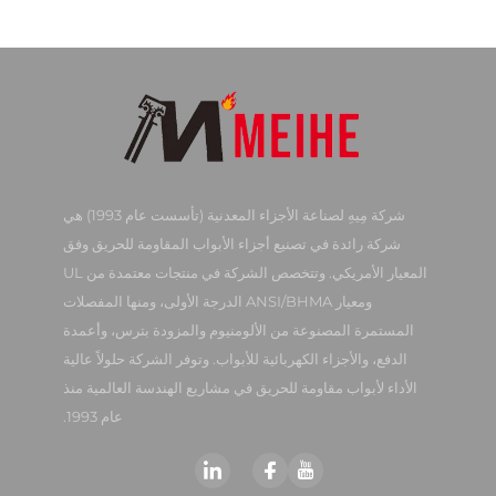
شركة مِيهِ لصناعة الأجزاء المعدنية (تأسست عام 1993) هي
شركة رائدة في تصنيع أجزاء الأبواب المقاومة للحريق وفق
المعيار الأمريكي. وتتخصص الشركة في منتجات معتمدة من UL
ومعيار ANSI/BHMA الدرجة الأولى، ومنها المفصلات
المستمرة المصنوعة من الألومنيوم والمزودة بترس، وأعمدة
الدفع، والأجزاء الكهربائية للأبواب. وتوفر الشركة حلولاً عالية
الأداء لأبواب مقاومة للحريق في مشاريع الهندسة العالمية منذ
عام 1993.