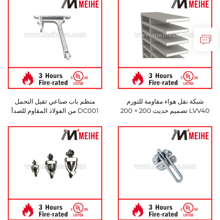
الأبواب
شبكة نقل هواء مقاومة للتورم
منظم باب صناعي ثقيل التحمل
LVV40 تصميم حديث 200 × 200
DC001 من الفولاذ المقاوم للصدأ
مم
بتشطيب غير لامع مع ضمان سنة
واحدة