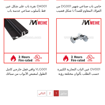
حامي باب صناعي شهير DG001 من
DK001 نقرة باب على شكل عين
الفولاذ المقاوم للصدأ U شكل قضيب
قط بأسلوب صناعي عدسة باب
تأمين واقي للأبواب المفصلية الداخلة
مقاومة للحريق للأبواب الخشبية
للأمان والسلامة
نظام أمان مصنوعة من سبائك
الألومنيوم والزنك
DV001 عين الباب التجارية الكبيرة
YLG001 واقي قفل خارجي كامل
حسب الطلب بألوان مختلفة رؤية
الطول لمقبض الأبواب من سبائك
زاوية واسعة عدسة باب من البرونز
الألمنيوم بتصميم أمن وعصري
تصميم حديث
مصنوع في الصين
سابق
1
2
التالي