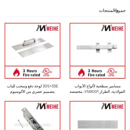
جميع المنتجات
مسامير سطحية لألواح الأبواب
30S+33E لوحة دفع وسحب للباب
الفولاذية، الطراز YSB001، مخصصة
بتصميم عصري من الألومنيوم
للاستخدام الفندقي، تصميم عصري،
طولها 8 بوصات