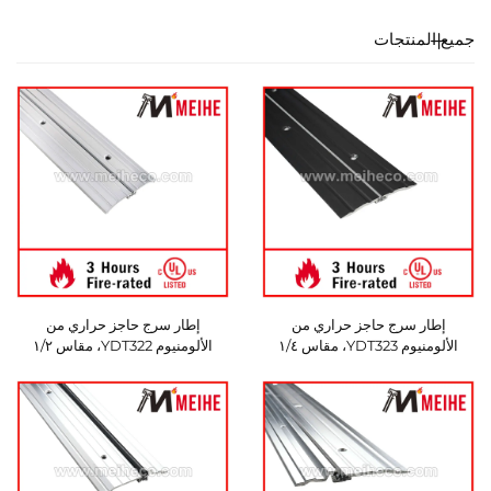
جميع المنتجات
إطار سرج حاجز حراري من
إطار سرج حاجز حراري من
الألومنيوم YDT323، مقاس ١/٤
الألومنيوم YDT322، مقاس ١/٢
بوصة × ٤ و١/٨ بوصة، إطار حاجز
بوصة × ٤ و١/٨ بوصة، إطار حاجز
حراري
حراري