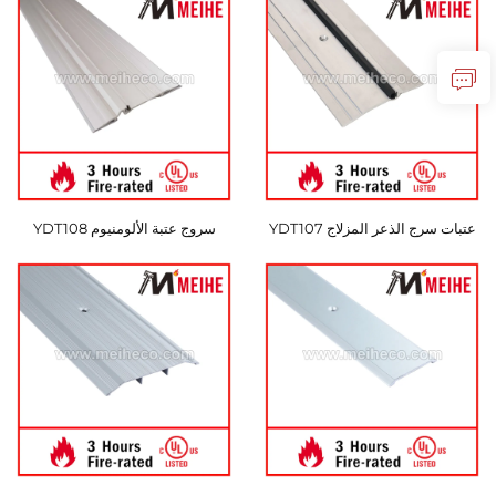
عتبات سرج الذعر المزلاج YDT107
سروج عتبة الألومنيوم YDT108