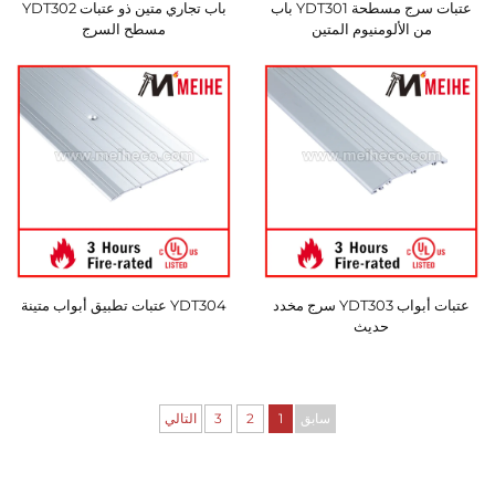
عتبات سرج مسطحة YDT301 باب
باب تجاري متين ذو عتبات YDT302
من الألومنيوم المتين
مسطح السرج
عتبات أبواب YDT303 سرج مخدد
YDT304 عتبات تطبيق أبواب متينة
حديث
سابق
1
2
3
التالي