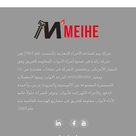
شركة مِيهِ لصناعة الأجزاء المعدنية (تأسست عام 1993) هي
شركة رائدة في تصنيع أجزاء الأبواب المقاومة للحريق وفق
المعيار الأمريكي. وتتخصص الشركة في منتجات معتمدة من UL
ومعيار ANSI/BHMA الدرجة الأولى، ومنها المفصلات
المستمرة المصنوعة من الألومنيوم والمزودة بترس، وأعمدة
الدفع، والأجزاء الكهربائية للأبواب. وتوفر الشركة حلولاً عالية
الأداء لأبواب مقاومة للحريق في مشاريع الهندسة العالمية منذ
عام 1993.