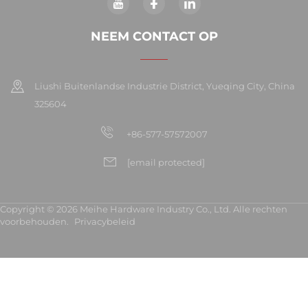
NEEM CONTACT OP
Liushi Buitenlandse Industrie District, Yueqing City, China
325604
+86-577-57572007
[email protected]
Copyright © 2026 Meihe Hardware Industry Co., Ltd. Alle rechten
voorbehouden.
Privacybeleid