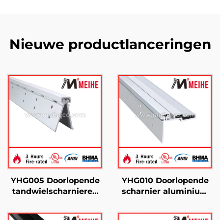
Nieuwe productlanceringen
YHG005 Doorlopende
YHG010 Doorlopende
tandwielscharnieren
scharnier aluminium
met verborgen blad
halfvlak