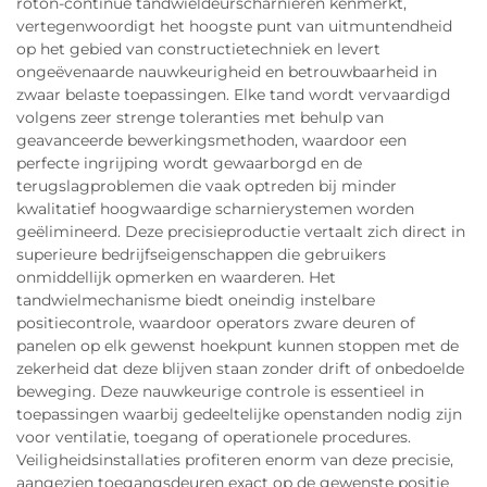
roton-continue tandwieldeurscharnieren kenmerkt,
vertegenwoordigt het hoogste punt van uitmuntendheid
op het gebied van constructietechniek en levert
ongeëvenaarde nauwkeurigheid en betrouwbaarheid in
zwaar belaste toepassingen. Elke tand wordt vervaardigd
volgens zeer strenge toleranties met behulp van
geavanceerde bewerkingsmethoden, waardoor een
perfecte ingrijping wordt gewaarborgd en de
terugslagproblemen die vaak optreden bij minder
kwalitatief hoogwaardige scharnierystemen worden
geëlimineerd. Deze precisieproductie vertaalt zich direct in
superieure bedrijfseigenschappen die gebruikers
onmiddellijk opmerken en waarderen. Het
tandwielmechanisme biedt oneindig instelbare
positiecontrole, waardoor operators zware deuren of
panelen op elk gewenst hoekpunt kunnen stoppen met de
zekerheid dat deze blijven staan zonder drift of onbedoelde
beweging. Deze nauwkeurige controle is essentieel in
toepassingen waarbij gedeeltelijke openstanden nodig zijn
voor ventilatie, toegang of operationele procedures.
Veiligheidsinstallaties profiteren enorm van deze precisie,
aangezien toegangsdeuren exact op de gewenste positie