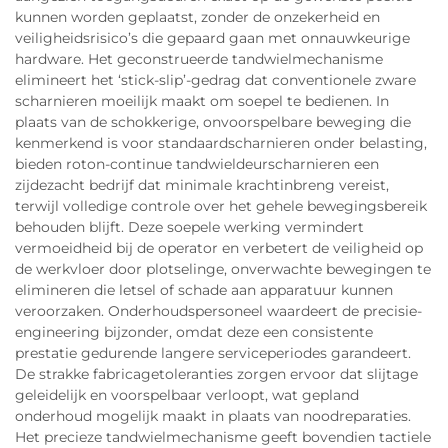
kunnen worden geplaatst, zonder de onzekerheid en
veiligheidsrisico’s die gepaard gaan met onnauwkeurige
hardware. Het geconstrueerde tandwielmechanisme
elimineert het ‘stick-slip’-gedrag dat conventionele zware
scharnieren moeilijk maakt om soepel te bedienen. In
plaats van de schokkerige, onvoorspelbare beweging die
kenmerkend is voor standaardscharnieren onder belasting,
bieden roton-continue tandwieldeurscharnieren een
zijdezacht bedrijf dat minimale krachtinbreng vereist,
terwijl volledige controle over het gehele bewegingsbereik
behouden blijft. Deze soepele werking vermindert
vermoeidheid bij de operator en verbetert de veiligheid op
de werkvloer door plotselinge, onverwachte bewegingen te
elimineren die letsel of schade aan apparatuur kunnen
veroorzaken. Onderhoudspersoneel waardeert de precisie-
engineering bijzonder, omdat deze een consistente
prestatie gedurende langere serviceperiodes garandeert.
De strakke fabricagetoleranties zorgen ervoor dat slijtage
geleidelijk en voorspelbaar verloopt, wat gepland
onderhoud mogelijk maakt in plaats van noodreparaties.
Het precieze tandwielmechanisme geeft bovendien tactiele