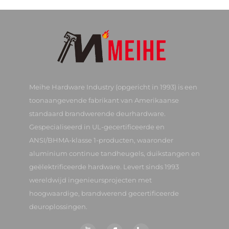
Meihe Hardware Industry (opgericht in 1993) is een
toonaangevende fabrikant van Amerikaanse
standaard brandwerende deurhardware.
Gespecialiseerd in UL-gecertificeerde en
ANSI/BHMA-klasse 1-producten, waaronder
aluminium continue tandheugels, duikstangen en
geëlektrificeerde hardware. Levert sinds 1993
wereldwijd ingenieursprojecten met
hoogwaardige, brandwerend gecertificeerde
deuroplossingen.