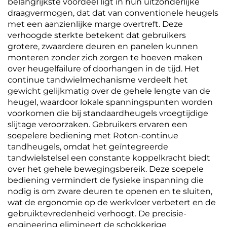
belangrijkste voordeel ligt in hun uitzonderlijke
draagvermogen, dat dat van conventionele heugels
met een aanzienlijke marge overtreft. Deze
verhoogde sterkte betekent dat gebruikers
grotere, zwaardere deuren en panelen kunnen
monteren zonder zich zorgen te hoeven maken
over heugelfailure of doorhangen in de tijd. Het
continue tandwielmechanisme verdeelt het
gewicht gelijkmatig over de gehele lengte van de
heugel, waardoor lokale spanningspunten worden
voorkomen die bij standaardheugels vroegtijdige
slijtage veroorzaken. Gebruikers ervaren een
soepelere bediening met Roton-continue
tandheugels, omdat het geïntegreerde
tandwielstelsel een constante koppelkracht biedt
over het gehele bewegingsbereik. Deze soepele
bediening vermindert de fysieke inspanning die
nodig is om zware deuren te openen en te sluiten,
wat de ergonomie op de werkvloer verbetert en de
gebruiktevredenheid verhoogt. De precisie-
engineering elimineert de schokkerige