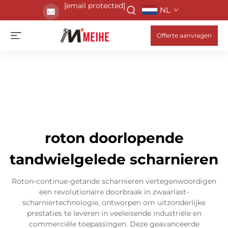
[email protected]
NL
Offerte aanvragen
roton doorlopende
tandwielgelede scharnieren
Roton-continue-getande scharnieren vertegenwoordigen
een revolutionaire doorbraak in zwaarlast-
scharniertechnologie, ontworpen om uitzonderlijke
prestaties te leveren in veeleisende industriële en
commerciële toepassingen. Deze geavanceerde