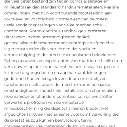
die veel beter bestand zijn tegen corrosie, slijtage en
milieuafbraak dan standaard hardwarematerialen. Marijne
omgevingen, met hun voortdurende blootstelling aan
zoutnevel en vochtigheid, vormen een van de meest
veeleisende toepassingen voor elke mechanische
component. Roton-continue tandheugels presteren
uitstekend in deze omstandigheden dankzij
gespecialiseerde beschermende coatings en afgedichte
lagerconstructies die voorkomen dat vocht en
verontreinigingen de interne mechanismen beïnvloeden.
Scheepsbouwers en exploitanten van maritieme faciliteiten
vertrouwen op deze duurzaamheid om te waarborgen dat
kritieke toegangsdeuren en apparatuurafdekkingen
gedurende hun volledige levensduur correct blijven
functioneren, zelfs onder de meest extreme oceaanse
omstandigheden. Industriële installaties die chemicaliën,
levensmiddelen of andere potentieel corrosieve stoffen
verwerken, profiteren van de verbeterde
milieubescherming die deze scharnieren bieden. Het
afgedichte tandwielmechanisme voorkomt vervuiling die
de prestaties zou kunnen beïnvloeden, terwijl
corrosiebestendige materialen de structurele integriteit