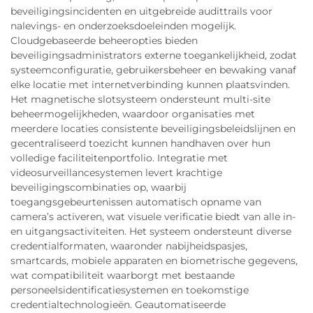
beveiligingsincidenten en uitgebreide audittrails voor
nalevings- en onderzoeksdoeleinden mogelijk.
Cloudgebaseerde beheeropties bieden
beveiligingsadministrators externe toegankelijkheid, zodat
systeemconfiguratie, gebruikersbeheer en bewaking vanaf
elke locatie met internetverbinding kunnen plaatsvinden.
Het magnetische slotsysteem ondersteunt multi-site
beheermogelijkheden, waardoor organisaties met
meerdere locaties consistente beveiligingsbeleidslijnen en
gecentraliseerd toezicht kunnen handhaven over hun
volledige faciliteitenportfolio. Integratie met
videosurveillancesystemen levert krachtige
beveiligingscombinaties op, waarbij
toegangsgebeurtenissen automatisch opname van
camera’s activeren, wat visuele verificatie biedt van alle in-
en uitgangsactiviteiten. Het systeem ondersteunt diverse
credentialformaten, waaronder nabijheidspasjes,
smartcards, mobiele apparaten en biometrische gegevens,
wat compatibiliteit waarborgt met bestaande
personeelsidentificatiesystemen en toekomstige
credentialtechnologieën. Geautomatiseerde