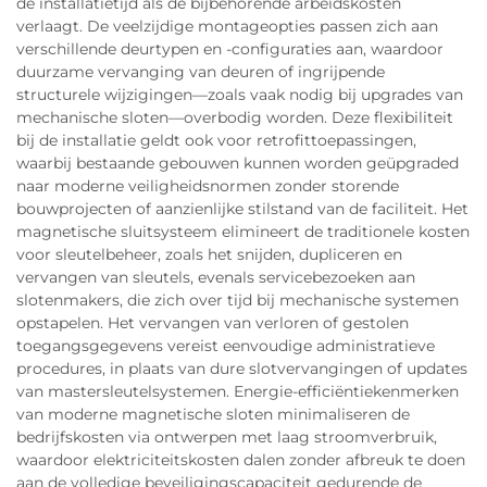
de installatietijd als de bijbehorende arbeidskosten
verlaagt. De veelzijdige montageopties passen zich aan
verschillende deurtypen en -configuraties aan, waardoor
duurzame vervanging van deuren of ingrijpende
structurele wijzigingen—zoals vaak nodig bij upgrades van
mechanische sloten—overbodig worden. Deze flexibiliteit
bij de installatie geldt ook voor retrofittoepassingen,
waarbij bestaande gebouwen kunnen worden geüpgraded
naar moderne veiligheidsnormen zonder storende
bouwprojecten of aanzienlijke stilstand van de faciliteit. Het
magnetische sluitsysteem elimineert de traditionele kosten
voor sleutelbeheer, zoals het snijden, dupliceren en
vervangen van sleutels, evenals servicebezoeken aan
slotenmakers, die zich over tijd bij mechanische systemen
opstapelen. Het vervangen van verloren of gestolen
toegangsgegevens vereist eenvoudige administratieve
procedures, in plaats van dure slotvervangingen of updates
van mastersleutelsystemen. Energie-efficiëntiekenmerken
van moderne magnetische sloten minimaliseren de
bedrijfskosten via ontwerpen met laag stroomverbruik,
waardoor elektriciteitskosten dalen zonder afbreuk te doen
aan de volledige beveiligingscapaciteit gedurende de