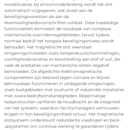
noodsituaties: bij stroomonderbreking wordt het slot
automatisch vrijgegeven, wat zowel aan de
beveiligingsvereisten als aan de
levensveiligheidsvoorschriften voldoet. Deze tweeledige
functionaliteit elimineert de noodzaak van complexe
mechanische overridemogelijkheden, terwijl tijdens
normaal bedrijf het hoogste beveiligingsniveau wordt
behouden. Het magnetische slot weerstaat
omgevingsinvloeden zoals temperatuurschommelingen,
vochtigheidsvariaties en blootstelling aan stof of vuil, die
vaak de prestaties van mechanische sloten negatief
beïnvloeden. De afgedichte elektromagnetische
componenten zijn bestand tegen corrosie en blijven
betrouwbaar functioneren in uitdagende omgevingen,
zoals kustgebieden met zoutlucht of industriële installaties
met zware bedrijfsomstandigheden. Regelmatige
testprotocollen verifiëren de houdkracht en de integriteit
van het systeem, waardoor facilitymanagers vertrouwen
krijgen in hun beveiligingsinfrastructuur. Het magnetische
slotsysteem ondersteunt redundante voedingen en back-
upsystemen om continue werking te garanderen tijdens