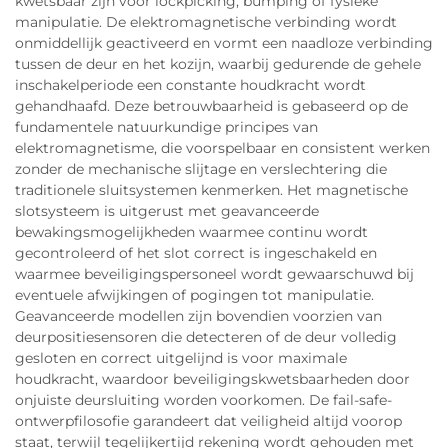
kwetsbaar zijn voor lockpicking, bumping of fysieke
manipulatie. De elektromagnetische verbinding wordt
onmiddellijk geactiveerd en vormt een naadloze verbinding
tussen de deur en het kozijn, waarbij gedurende de gehele
inschakelperiode een constante houdkracht wordt
gehandhaafd. Deze betrouwbaarheid is gebaseerd op de
fundamentele natuurkundige principes van
elektromagnetisme, die voorspelbaar en consistent werken
zonder de mechanische slijtage en verslechtering die
traditionele sluitsystemen kenmerken. Het magnetische
slotsysteem is uitgerust met geavanceerde
bewakingsmogelijkheden waarmee continu wordt
gecontroleerd of het slot correct is ingeschakeld en
waarmee beveiligingspersoneel wordt gewaarschuwd bij
eventuele afwijkingen of pogingen tot manipulatie.
Geavanceerde modellen zijn bovendien voorzien van
deurpositiesensoren die detecteren of de deur volledig
gesloten en correct uitgelijnd is voor maximale
houdkracht, waardoor beveiligingskwetsbaarheden door
onjuiste deursluiting worden voorkomen. De fail-safe-
ontwerpfilosofie garandeert dat veiligheid altijd voorop
staat, terwijl tegelijkertijd rekening wordt gehouden met