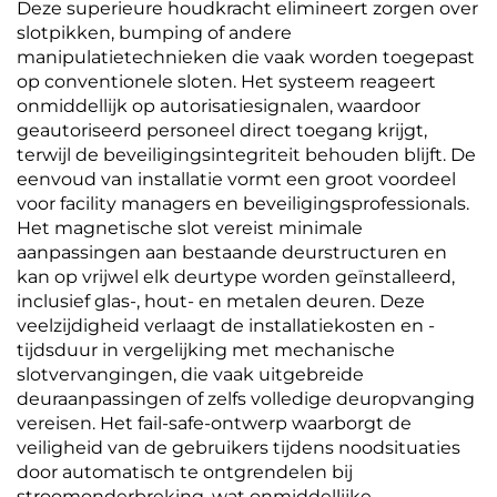
Deze superieure houdkracht elimineert zorgen over
slotpikken, bumping of andere
manipulatietechnieken die vaak worden toegepast
op conventionele sloten. Het systeem reageert
onmiddellijk op autorisatiesignalen, waardoor
geautoriseerd personeel direct toegang krijgt,
terwijl de beveiligingsintegriteit behouden blijft. De
eenvoud van installatie vormt een groot voordeel
voor facility managers en beveiligingsprofessionals.
Het magnetische slot vereist minimale
aanpassingen aan bestaande deurstructuren en
kan op vrijwel elk deurtype worden geïnstalleerd,
inclusief glas-, hout- en metalen deuren. Deze
veelzijdigheid verlaagt de installatiekosten en -
tijdsduur in vergelijking met mechanische
slotvervangingen, die vaak uitgebreide
deuraanpassingen of zelfs volledige deuropvanging
vereisen. Het fail-safe-ontwerp waarborgt de
veiligheid van de gebruikers tijdens noodsituaties
door automatisch te ontgrendelen bij
stroomonderbreking, wat onmiddellijke