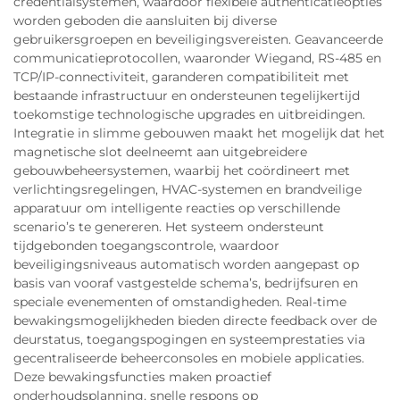
credentialsystemen, waardoor flexibele authenticatieopties
worden geboden die aansluiten bij diverse
gebruikersgroepen en beveiligingsvereisten. Geavanceerde
communicatieprotocollen, waaronder Wiegand, RS-485 en
TCP/IP-connectiviteit, garanderen compatibiliteit met
bestaande infrastructuur en ondersteunen tegelijkertijd
toekomstige technologische upgrades en uitbreidingen.
Integratie in slimme gebouwen maakt het mogelijk dat het
magnetische slot deelneemt aan uitgebreidere
gebouwbeheersystemen, waarbij het coördineert met
verlichtingsregelingen, HVAC-systemen en brandveilige
apparatuur om intelligente reacties op verschillende
scenario’s te genereren. Het systeem ondersteunt
tijdgebonden toegangscontrole, waardoor
beveiligingsniveaus automatisch worden aangepast op
basis van vooraf vastgestelde schema’s, bedrijfsuren en
speciale evenementen of omstandigheden. Real-time
bewakingsmogelijkheden bieden directe feedback over de
deurstatus, toegangspogingen en systeemprestaties via
gecentraliseerde beheerconsoles en mobiele applicaties.
Deze bewakingsfuncties maken proactief
onderhoudsplanning, snelle respons op