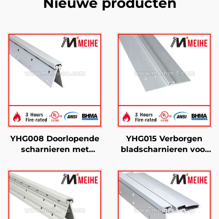
Nieuwe producten
YHG008 Doorlopende
YHG015 Verborgen
scharnieren met
bladscharnieren voor
verborgen blad voor
deur, aluminium
zware toepassingen
materiaal