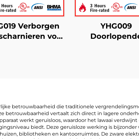
G019 Verborgen
YHG009
scharnieren voor
Doorlopend
3-uurs brandtest
aluminium
ecertificeerd
scharnieren 
halve oppervla
rlijke betrouwbaarheid die traditionele vergrendelingsm
e betrouwbaarheid vertaalt zich direct in lagere onde
pparaat werkt geruisloos, waardoor het lawaai verdwijnt
ligingsniveau biedt. Deze geruisloze werking is bijzond
nhuizen, bibliotheken en kantoorruimtes. De zware elektr