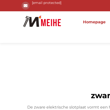
[email protected]
Homepage
zwar
De zware elektrische slotplaat vormt e