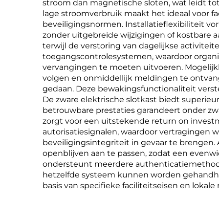
stroom dan magnetische sloten, wat leidt to
lage stroomverbruik maakt het ideaal voor fa
beveiligingsnormen. Installatieflexibiliteit 
zonder uitgebreide wijzigingen of kostbare aa
terwijl de verstoring van dagelijkse activi
toegangscontrolesystemen, waardoor organis
vervangingen te moeten uitvoeren. Mogelijkh
volgen en onmiddellijk meldingen te ontva
gedaan. Deze bewakingsfunctionaliteit verste
De zware elektrische slotkast biedt superie
betrouwbare prestaties garandeert onder z
zorgt voor een uitstekende return on invest
autorisatiesignalen, waardoor vertragingen
beveiligingsintegriteit in gevaar te brengen.
openblijven aan te passen, zodat een evenwi
ondersteunt meerdere authenticatiemethoden
hetzelfde systeem kunnen worden gehandhaafd. 
basis van specifieke faciliteitseisen en lokal