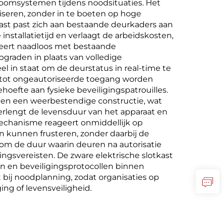
roomsystemen tijdens noodsituaties. Het
liseren, zonder in te boeten op hoge
tkast past zich aan bestaande deurkaders aan
installatietijd en verlaagt de arbeidskosten,
greert naadloos met bestaande
raden in plaats van volledige
 in staat om de deurstatus in real-time te
 tot ongeautoriseerde toegang worden
oefte aan fysieke beveiligingspatrouilles.
n en een weerbestendige constructie, wat
lengt de levensduur van het apparaat en
mechanisme reageert onmiddellijk op
 kunnen frusteren, zonder daarbij de
t om de duur waarin deuren na autorisatie
gsvereisten. De zware elektrische slotkast
n en beveiligingsprotocollen binnen
t bij noodplanning, zodat organisaties op
ing of levensveiligheid.