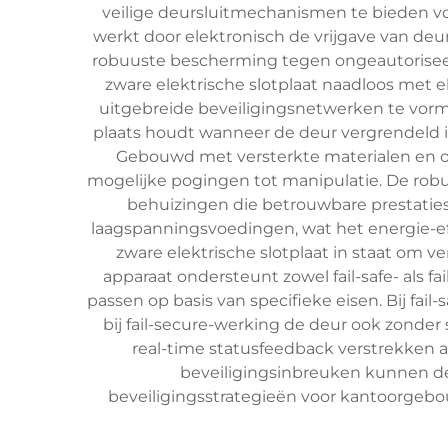
veilige deursluitmechanismen te bieden vo
werkt door elektronisch de vrijgave van deu
robuuste bescherming tegen ongeautoriseerd
zware elektrische slotplaat naadloos met
uitgebreide beveiligingsnetwerken te vorm
plaats houdt wanneer de deur vergrendeld i
Gebouwd met versterkte materialen en on
mogelijke pogingen tot manipulatie. De rob
behuizingen die betrouwbare prestati
laagspanningsvoedingen, wat het energie-effic
zware elektrische slotplaat in staat om 
apparaat ondersteunt zowel fail-safe- als 
passen op basis van specifieke eisen. Bij fa
bij fail-secure-werking de deur ook zonde
real-time statusfeedback verstrekken 
beveiligingsinbreuken kunnen det
beveiligingsstrategieën voor kantoorgebo