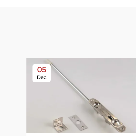
05
Dec