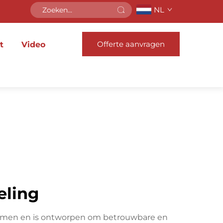
NL
Offerte aanvragen
t
Video
eling
temen en is ontworpen om betrouwbare en