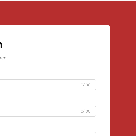
n
men.
0/100
0/100