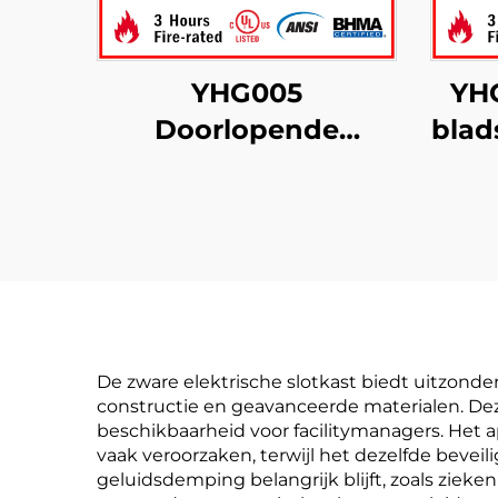
YHG005
YH
Doorlopende
blad
tandwielscharnieren
UL 
met verborgen blad
g
De zware elektrische slotkast biedt uitzonde
constructie en geavanceerde materialen. Dez
beschikbaarheid voor facilitymanagers. Het a
vaak veroorzaken, terwijl het dezelfde bevei
geluidsdemping belangrijk blijft, zoals zieke