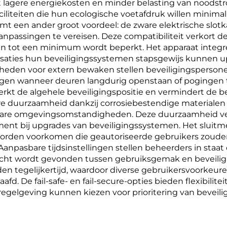
t lagere energiekosten en minder belasting van noodst
ciliteiten die hun ecologische voetafdruk willen minima
vormt een ander groot voordeel: de zware elektrische slo
npassingen te vereisen. Deze compatibiliteit verkort de 
teiten tot een minimum wordt beperkt. Het apparaat inte
aties hun beveiligingssystemen stapsgewijs kunnen upg
eden voor extern bewaken stellen beveiligingspersoneel
ngen wanneer deuren langdurig openstaan of pogingen
rkt de algehele beveiligingspositie en vermindert de beh
ure duurzaamheid dankzij corrosiebestendige materiale
ware omgevingsomstandigheden. Deze duurzaamheid ver
ment bij upgrades van beveiligingssystemen. Het sluit
 worden voorkomen die geautoriseerde gebruikers zouden
 Aanpasbare tijdsinstellingen stellen beheerders in staa
cht wordt gevonden tussen gebruiksgemak en beveiligin
 tegelijkertijd, waardoor diverse gebruikersvoorkeure
De fail-safe- en fail-secure-opties bieden flexibilitei
e regelgeving kunnen kiezen voor prioritering van beveilig