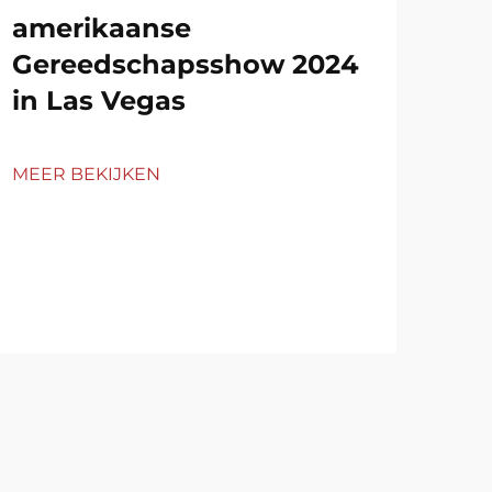
amerikaanse
20
Gereedschapsshow 2024
KS
in Las Vegas
MEE
MEER BEKIJKEN