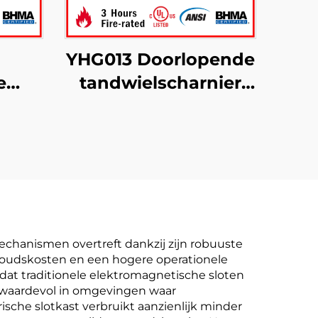
YHG013 Doorlopende
e
tandwielscharnier
Scharnier Half
met
Modern
kte
echanismen overtreft dankzij zijn robuuste
rhoudskosten en een hogere operationele
 dat traditionele elektromagnetische sloten
er waardevol in omgevingen waar
ische slotkast verbruikt aanzienlijk minder