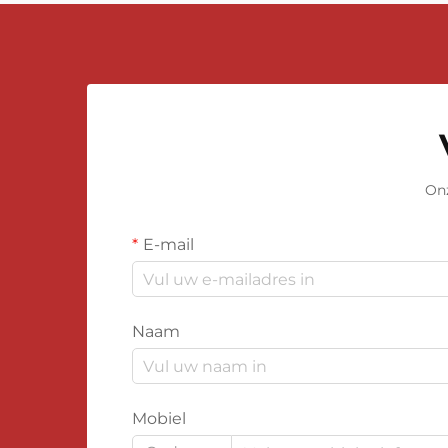
Onz
E-mail
Naam
Mobiel