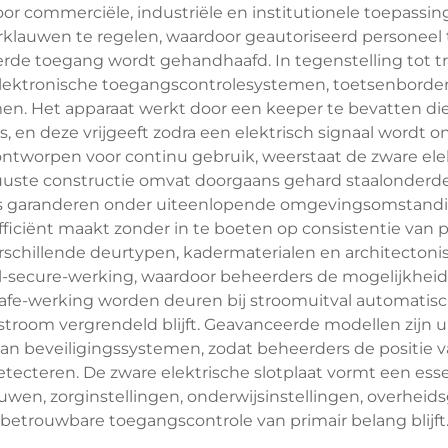
or commerciële, industriële en institutionele toepassin
rklauwen te regelen, waardoor geautoriseerd personeel to
e toegang wordt gehandhaafd. In tegenstelling tot tr
 elektronische toegangscontrolesystemen, toetsenborden
en. Het apparaat werkt door een keeper te bevatten die
s, en deze vrijgeeft zodra een elektrisch signaal wordt
tworpen voor continu gebruik, weerstaat de zware elek
uuste constructie omvat doorgaans gehard staalonderde
es garanderen onder uiteenlopende omgevingsomstand
iënt maakt zonder in te boeten op consistentie van prestat
verschillende deurtypen, kadermaterialen en architecto
fail-secure-werking, waardoor beheerders de mogelijkhe
il-safe-werking worden deuren bij stroomuitval automati
r stroom vergrendeld blijft. Geavanceerde modellen zij
aan beveiligingssystemen, zodat beheerders de positie
ecteren. De zware elektrische slotplaat vormt een ess
uwen, zorginstellingen, onderwijsinstellingen, overhei
betrouwbare toegangscontrole van primair belang blijft