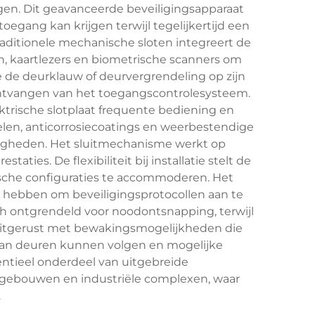
gen. Dit geavanceerde beveiligingsapparaat
egang kan krijgen terwijl tegelijkertijd een
aditionele mechanische sloten integreert de
, kaartlezers en biometrische scanners om
 de deurklauw of deurvergrendeling op zijn
 ontvangen van het toegangscontrolesysteem.
trische slotplaat frequente bediening en
len, anticorrosiecoatings en weerbestendige
igheden. Het sluitmechanisme werkt op
ies. De flexibiliteit bij installatie stelt de
nische configuraties te accommoderen. Het
id hebben om beveiligingsprotocollen aan te
sch ontgrendeld voor noodontsnapping, terwijl
n uitgerust met bewakingsmogelijkheden die
 van deuren kunnen volgen en mogelijke
entieel onderdeel van uitgebreide
dsgebouwen en industriële complexen, waar
.