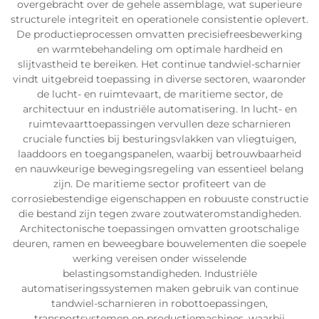
overgebracht over de gehele assemblage, wat superieure
structurele integriteit en operationele consistentie oplevert.
De productieprocessen omvatten precisiefreesbewerking
en warmtebehandeling om optimale hardheid en
slijtvastheid te bereiken. Het continue tandwiel-scharnier
vindt uitgebreid toepassing in diverse sectoren, waaronder
de lucht- en ruimtevaart, de maritieme sector, de
architectuur en industriële automatisering. In lucht- en
ruimtevaarttoepassingen vervullen deze scharnieren
cruciale functies bij besturingsvlakken van vliegtuigen,
laaddoors en toegangspanelen, waarbij betrouwbaarheid
en nauwkeurige bewegingsregeling van essentieel belang
zijn. De maritieme sector profiteert van de
corrosiebestendige eigenschappen en robuuste constructie
die bestand zijn tegen zware zoutwateromstandigheden.
Architectonische toepassingen omvatten grootschalige
deuren, ramen en beweegbare bouwelementen die soepele
werking vereisen onder wisselende
belastingsomstandigheden. Industriële
automatiseringssystemen maken gebruik van continue
tandwiel-scharnieren in robottoepassingen,
transportsystemen en productiemachines, waarbij