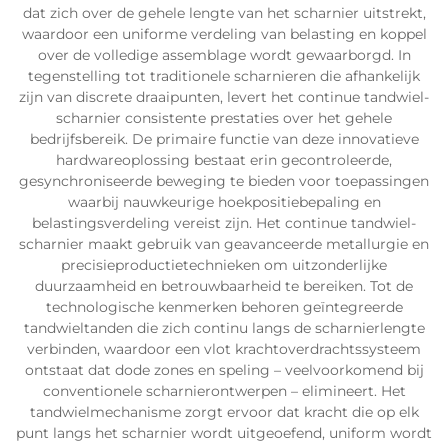
dat zich over de gehele lengte van het scharnier uitstrekt,
waardoor een uniforme verdeling van belasting en koppel
over de volledige assemblage wordt gewaarborgd. In
tegenstelling tot traditionele scharnieren die afhankelijk
zijn van discrete draaipunten, levert het continue tandwiel-
scharnier consistente prestaties over het gehele
bedrijfsbereik. De primaire functie van deze innovatieve
hardwareoplossing bestaat erin gecontroleerde,
gesynchroniseerde beweging te bieden voor toepassingen
waarbij nauwkeurige hoekpositiebepaling en
belastingsverdeling vereist zijn. Het continue tandwiel-
scharnier maakt gebruik van geavanceerde metallurgie en
precisieproductietechnieken om uitzonderlijke
duurzaamheid en betrouwbaarheid te bereiken. Tot de
technologische kenmerken behoren geïntegreerde
tandwieltanden die zich continu langs de scharnierlengte
verbinden, waardoor een vlot krachtoverdrachtssysteem
ontstaat dat dode zones en speling – veelvoorkomend bij
conventionele scharnierontwerpen – elimineert. Het
tandwielmechanisme zorgt ervoor dat kracht die op elk
punt langs het scharnier wordt uitgeoefend, uniform wordt