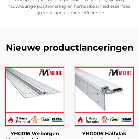
nauwkeurige positionering en herhaalbaarheid essentieel
zijn voor operationele efficiëntie.
Nieuwe productlanceringen
YHG016 Verborgen
YHG006 Halfvlak