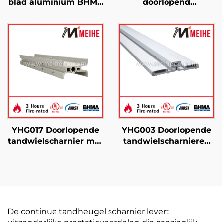
blad aluminium BHMA
doorlopend
scharnieren, bestand
tandwielscharnieren
tegen ligaturen
YHG017 Doorlopende
YHG003 Doorlopende
tandwielscharnier met
tandwielscharnieren
dubbele zwenking
Eenvoudige installatie
De continue tandheugel scharnier levert