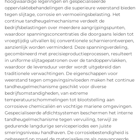
hoogwaardige legeringen en gespecialiseerde
oppervlaktebehandelingen die superieure weerstand bieden
tegen slijtage, corrosie en vermoeiingsbelasting. Het
continue tandheugelmechanisme verdeelt de
bedrijfsbelastingen over meerdere aangrijpingspunten,
waardoor spanningsconcentraties die doorgaans leiden tot
vroegtijdig uitvallen bij conventionele scharnierontwerpen,
aanzienlijk worden verminderd. Deze spanningverdeling,
gecombineerd met precisieproductieprocessen, resulteert
in uniforme slijtagepatronen over de tandoppervlakken,
waardoor de levensduur verder wordt uitgebreid dan
traditionele verwachtingen. De eigenschappen voor
weerstand tegen omgevingsinvloeden maken het continue
tandheugelmechanisme geschikt voor diverse
bedrijfsomstandigheden, van extreme
temperatuurschommelingen tot blootstelling aan
corrosieve chemicaliën en vochtige mariene omgevingen.
Gespecialiseerde afdichtsystemen beschermen het interne
tandheugelmechanisme tegen vervuiling, terwijl ze
gedurende langdurige serviceperiodes een juiste
smeringsniveau handhaven. De corrosiebestendigheid is
gebaseerd op zowel de materiaalkeuze als geavanceerde