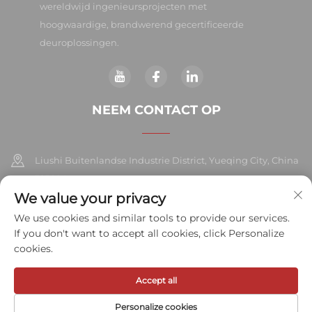
wereldwijd ingenieursprojecten met
hoogwaardige, brandwerend gecertificeerde
deuroplossingen.
NEEM CONTACT OP
Liushi Buitenlandse Industrie District, Yueqing City, China
325604
We value your privacy
+86-577-57572007
We use cookies and similar tools to provide our services.
If you don't want to accept all cookies, click Personalize
[email protected]
cookies.
Accept all
Copyright © 2026 Meihe Hardware Industry Co., Ltd. Alle rechten
voorbehouden.
Privacybeleid
Personalize cookies