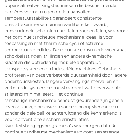
oppervlakteafwerkingstechnieken die beschermende
barrières vormen tegen milieu-aanvallen.
Temperatuurstabiliteit garandeert consistente
prestatiekenmerken binnen werkbereiken waarbij
conventionele scharniermaterialen zouden falen, waardoor
het continue tandheugelmechanisme ideaal is voor
toepassingen met thermische cycli of extreme
temperatuurcondities. De robuuste constructie weerstaat
schokbelastingen, trillingen en andere dynamische
krachten die optreden bij mobiele apparatuur,
transportsystemen en industriële machines. Gebruikers
profiteren van deze verbeterde duurzaamheid door lagere
onderhoudskosten, langere vervangingsintervallen en
verbeterde systeembetrouwbaarheid, wat onverwachte
stilstand minimaliseert. Het continue
tandheugelmechanisme behoudt gedurende zijn gehele
levensduur zijn precisie en soepele bedrijfskenmerken,
zonder de geleidelijke achteruitgang die kenmerkend is
voor conventionele scharnierinstallaties.
Kwaliteitsborgingsprogramma’s waarborgen dat elk
continue tandheugelmechanisme voldoet aan strenge