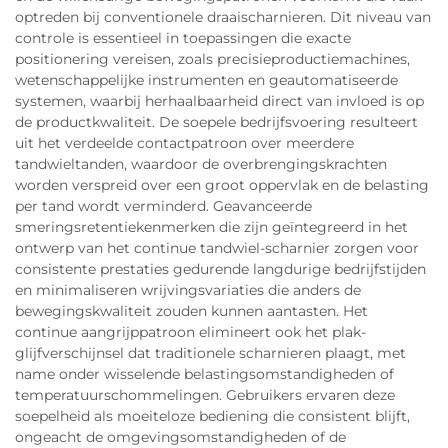
optreden bij conventionele draaischarnieren. Dit niveau van
controle is essentieel in toepassingen die exacte
positionering vereisen, zoals precisieproductiemachines,
wetenschappelijke instrumenten en geautomatiseerde
systemen, waarbij herhaalbaarheid direct van invloed is op
de productkwaliteit. De soepele bedrijfsvoering resulteert
uit het verdeelde contactpatroon over meerdere
tandwieltanden, waardoor de overbrengingskrachten
worden verspreid over een groot oppervlak en de belasting
per tand wordt verminderd. Geavanceerde
smeringsretentiekenmerken die zijn geïntegreerd in het
ontwerp van het continue tandwiel-scharnier zorgen voor
consistente prestaties gedurende langdurige bedrijfstijden
en minimaliseren wrijvingsvariaties die anders de
bewegingskwaliteit zouden kunnen aantasten. Het
continue aangrijppatroon elimineert ook het plak-
glijfverschijnsel dat traditionele scharnieren plaagt, met
name onder wisselende belastingsomstandigheden of
temperatuurschommelingen. Gebruikers ervaren deze
soepelheid als moeiteloze bediening die consistent blijft,
ongeacht de omgevingsomstandigheden of de