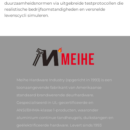
duurzaamheidsnormen via uitgebreide testprotocollen die
realistische bedrijfsomstandigheden en versnelde
levenscycli simuleren.
Meihe Hardware Industry (opgericht in 1993) is een
toonaangevende fabrikant van Amerikaanse
standaard brandwerende deurhardware.
Gespecialiseerd in UL-gecertificeerde en
ANSI/BHMA-klasse 1-producten, waaronder
aluminium continue tandheugels, duikstangen en
geëlektrificeerde hardware. Levert sinds 1993