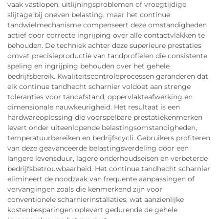
vaak vastlopen, uitlijningsproblemen of vroegtijdige
slijtage bij oneven belasting, maar het continue
tandwielmechanisme compenseert deze omstandigheden
actief door correcte ingrijping over alle contactvlakken te
behouden. De techniek achter deze superieure prestaties
omvat precisieproductie van tandprofielen die consistente
speling en ingrijping behouden over het gehele
bedrijfsbereik. Kwaliteitscontroleprocessen garanderen dat
elk continue tandhecht scharnier voldoet aan strenge
toleranties voor tandafstand, oppervlakteafwerking en
dimensionale nauwkeurigheid. Het resultaat is een
hardwareoplossing die voorspelbare prestatiekenmerken
levert onder uiteenlopende belastingsomstandigheden,
temperatuurbereiken en bedrijfscycli. Gebruikers profiteren
van deze geavanceerde belastingsverdeling door een
langere levensduur, lagere onderhoudseisen en verbeterde
bedrijfsbetrouwbaarheid. Het continue tandhecht scharnier
elimineert de noodzaak van frequente aanpassingen of
vervangingen zoals die kenmerkend zijn voor
conventionele scharnierinstallaties, wat aanzienlijke
kostenbesparingen oplevert gedurende de gehele