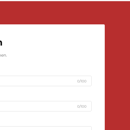
n
men.
0/100
0/100