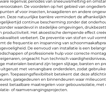
s zware regenval, periodes van sneeuwsmelting en omst
roorzaken. De voordelen op het gebied van ongediertebe
spunten af voor insecten, knaagdieren en andere ongew
n. Deze natuurlijke barrière vermindert de afhankelij
gelijkertijd continue bescherming zonder dat onderhou
jzonder waardevol in stedelijke omgevingen, drukbezett
n productiviteit. Het akoestische dempende effect creë
nskwaliteit verbetert. De preventie van stof en vuil vor
mt de frequentie en inspanning van schoonmaakafspraken a
gevoeligheid. De eenvoud van installatie is een belang
reedschappen of professionele hulp voor correcte monta
edeigenaren, ongeacht hun technisch vaardigheidsniv
 materialen bestand zijn tegen slijtage, barsten en pres
ijn uitgerust met vervangbare onderdelen, zodat gebru
en. Toepassingsflexibiliteit betekent dat deze afdichti
uren, garagedeuren en binnendeuren waar milieucontrol
 meest betaalbare maatregelen voor gebouwisolatie, met
latie- of raamvervangingsprojecten.