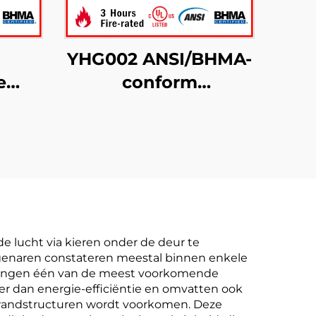
YHG002 ANSI/BHMA-
e
conform
tandwielscharnier
met
voor deurgebruik
kte
e lucht via kieren onder de deur te
igenaren constateren meestal binnen enkele
chtingen één van de meest voorkomende
r dan energie-efficiëntie en omvatten ook
 wandstructuren wordt voorkomen. Deze