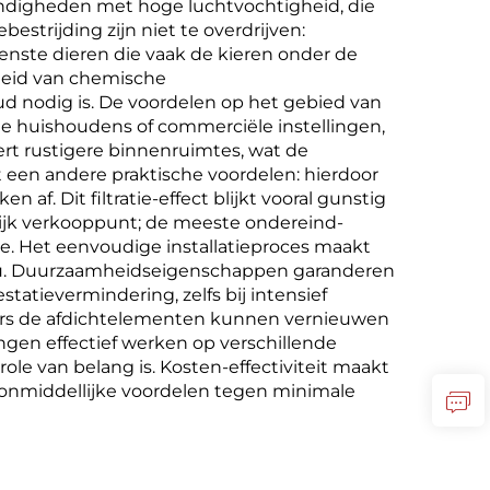
andigheden met hoge luchtvochtigheid, die
strijding zijn niet te overdrijven:
enste dieren die vaak de kieren onder de
kheid van chemische
d nodig is. De voordelen op het gebied van
e huishoudens of commerciële instellingen,
ert rustigere binnenruimtes, wat de
mt een andere praktische voordelen: hierdoor
f. Dit filtratie-effect blijkt vooral gunstig
rijk verkooppunt; de meeste ondereind-
ge. Het eenvoudige installatieproces maakt
eau. Duurzaamheidseigenschappen garanderen
tatievermindering, zelfs bij intensief
ikers de afdichtelementen kunnen vernieuwen
ngen effectief werken op verschillende
e van belang is. Kosten-effectiviteit maakt
 onmiddellijke voordelen tegen minimale