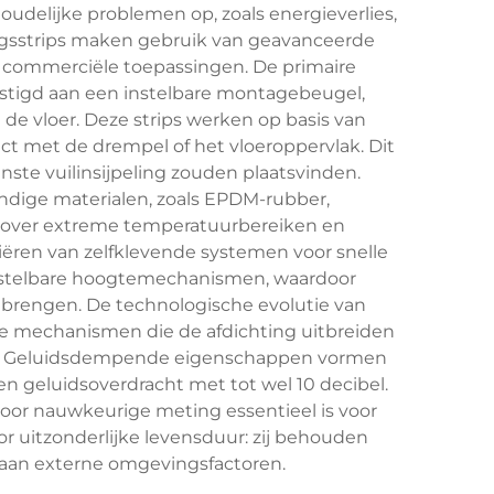
udelijke problemen op, zoals energieverlies,
ingsstrips maken gebruik van geavanceerde
ls commerciële toepassingen. De primaire
vestigd aan een instelbare montagebeugel,
de vloer. Deze strips werken op basis van
ct met de drempel of het vloeroppervlak. Dit
ste vuilinsijpeling zouden plaatsvinden.
dige materialen, zoals EPDM-rubber,
en over extreme temperatuurbereiken en
riëren van zelfklevende systemen voor snelle
 instelbare hoogtemechanismen, waardoor
 brengen. De technologische evolutie van
tse mechanismen die de afdichting uitbreiden
omen. Geluidsdempende eigenschappen vormen
n geluidsoverdracht met tot wel 10 decibel.
rdoor nauwkeurige meting essentieel is voor
r uitzonderlijke levensduur: zij behouden
ng aan externe omgevingsfactoren.