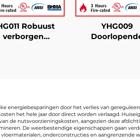
HG011 Robuust
YHG009
verborgen
Doorlopend
dscharnier met
aluminium
lopend tandwiel
scharnieren 
halve oppervla
jke energiebesparingen door het verlies van gereguleerd
sten het hele jaar door direct worden verlaagd. Huise
ng van de nutsvoorzieningskosten, aangezien deze afdi
imineren. De weerbestendige eigenschappen gaan verde
 vloermaterialen, onderconstructies en aangrenzende