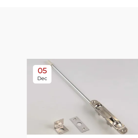
05
Dec