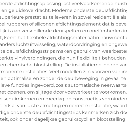
seerde afdichtingsoplossing lost veelvoorkomende huisho
ng en geluidsoverdracht. Moderne onderste deurafdicht
uperieure prestaties te leveren in zowel residentiële a
ibel rubberen of siliconen afdichtingselement dat is be
 is aan verschillende deurspelten en oneffenheden in 
 komt het flexibele afdichtingsmateriaal in nauw conta
nders luchtuitwisseling, waterdoordringing en ongewen
 deurafdichtingsstrips maken gebruik van weerbesten
erkte vinylverbindingen, die hun flexibiliteit behoud
k en chemische blootstelling. De installatiemethoden va
manente installaties. Veel modellen zijn voorzien van
nen optimaliseren zonder de deurbeweging in gevaar te
tieve functies ingevoerd, zoals automatische neerwaar
bij het openen, om slijtage door voetverkeer te voork
le schuimkernen en meerlagige constructies vermindere
terk af van juiste afmeting en correcte installatie, waa
rdige onderste deurafdichtingsstrips kenmerken zich doo
teit, ook onder dagelijkse gebruikscycli en blootstelli