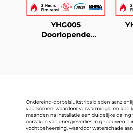
YHG005
Y
Doorlopende
tandwielscharnieren
bla
met verborgen blad
door
Ondereind-dorpelsluitstrips bieden aanzienli
voorkomen, waardoor verwarmings- en koelko
maanden na installatie een duidelijke dali
oorzaken van energieverlies in gebouwen el
vochtbeheersing, waardoor waterschade aan