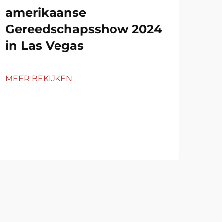
amerikaanse
20
Gereedschapsshow 2024
KS
in Las Vegas
MEE
MEER BEKIJKEN