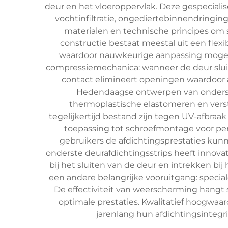
deur en het vloeroppervlak. Deze gespeciali
vochtinfiltratie, ongediertebinnendringi
materialen en technische principes om s
constructie bestaat meestal uit een flex
waardoor nauwkeurige aanpassing mogelijk
compressiemechanica: wanneer de deur sluit,
contact elimineert openingen waardoor a
Hedendaagse ontwerpen van onderste
thermoplastische elastomeren en verst
tegelijkertijd bestand zijn tegen UV-afbraa
toepassing tot schroefmontage voor per
gebruikers de afdichtingsprestaties kun
onderste deurafdichtingsstrips heeft innova
bij het sluiten van de deur en intrekken 
een andere belangrijke vooruitgang: specia
De effectiviteit van weerscherming hangt s
optimale prestaties. Kwalitatief hoogwaa
jarenlang hun afdichtingsintegri