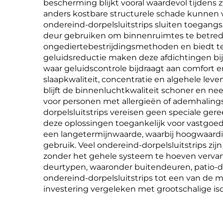
bescherming blijkt vooral waardevol tijden
anders kostbare structurele schade kunnen ve
ondereind-dorpelsluitstrips sluiten toegang
deur gebruiken om binnenruimtes te betrede
ongediertebestrijdingsmethoden en biedt te
geluidsreductie maken deze afdichtingen bi
waar geluidscontrole bijdraagt aan comfort e
slaapkwaliteit, concentratie en algehele leve
blijft de binnenluchtkwaliteit schoner en nee
voor personen met allergieën of ademhalings
dorpelsluitstrips vereisen geen speciale ge
deze oplossingen toegankelijk voor vastgo
een langetermijnwaarde, waarbij hoogwaardige
gebruik. Veel ondereind-dorpelsluitstrips z
zonder het gehele systeem te hoeven vervang
deurtypen, waaronder buitendeuren, patio-de
ondereind-dorpelsluitstrips tot een van de
investering vergeleken met grootschalige iso