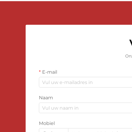
Onz
E-mail
Naam
Mobiel