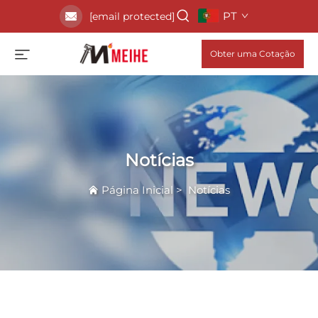
PT
[email protected]
Obter uma Cotação
Notícias
Página Inicial
>
Notícias