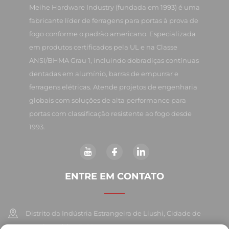
Meihe Hardware Industry (fundada em 1993) é uma
fabricante líder de ferragens para portas à prova de
fogo conforme o padrão americano. Especializada
em produtos certificados pela UL e na Classe
ANSI/BHMA Grau 1, incluindo dobradiças contínuas
dentadas em alumínio, barras de empurrar e
ferragens elétricas. Atende projetos de engenharia
globais com soluções de alta performance para
portas com classificação resistente ao fogo desde
1993.
ENTRE EM CONTATO
Distrito da Indústria Estrangeira de Liushi, Cidade de
Yueqing, China 325604