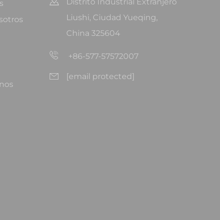
Distrito Industrial Extranjero
s
Liushi, Ciudad Yueqing,
sotros
China 325604
+86-577-57572007
[email protected]
nos