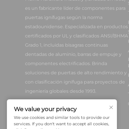
es un fabricante líder de componentes para
puertas ignífugas según la norma
estadounidense. Especializada en productos
certificados por UL y clasificados ANSI/BHMA
Grado 1, incluidas bisagras continuas
dentadas de aluminio, barras de empuje y
componentes electrificados. Brinda
soluciones de puertas de alto rendimiento y
con clasificación ignífuga para proyectos de
ingeniería globales desde 1993.
We value your privacy
We use cookies and similar tools to provide our
services. If you don't want to accept all cookies,