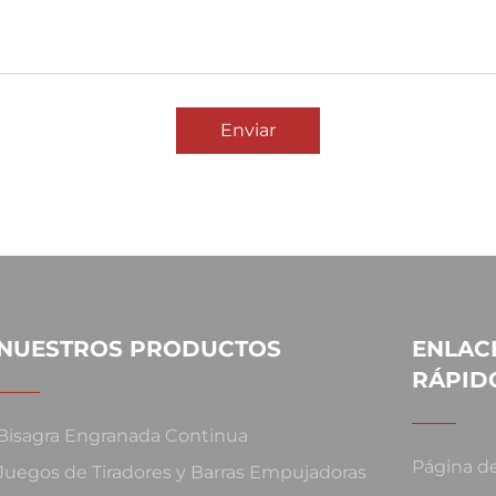
Enviar
NUESTROS PRODUCTOS
ENLAC
RÁPID
Bisagra Engranada Continua
Página de
Juegos de Tiradores y Barras Empujadoras