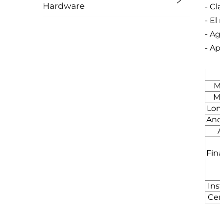
Hardware
- Cl
- El
- Ag
- A
M
M
Lo
Anc
Fin
Ins
Cer