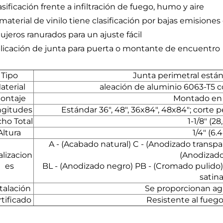
asificación frente a infiltración de fuego, humo y aire
 material de vinilo tiene clasificación por bajas emisione
ujeros ranurados para un ajuste fácil
plicación de junta para puerta o montante de encuentro
Tipo
Junta perimetral están
aterial
aleación de aluminio 6063-T5 co
ontaje
Montado en 
ngitudes
Estándar 36", 48", 36x84", 48x84"; corte
ho Total
1-1/8" (2
Altura
1/4" (6
A - (Acabado natural) C - (Anodizado transp
alizacion
(Anodizado
es
BL - (Anodizado negro) PB - (Cromado pulido)
satin
talación
Se proporcionan ag
tificado
Resistente al fuego