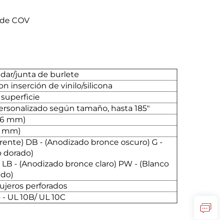
s de COV
dar/junta de burlete
n inserción de vinilo/silicona
superficie
 personalizado según tamaño, hasta 185"
8,6 mm)
.4 mm)
arente) DB - (Anodizado bronce oscuro) G -
 dorado)
 LB - (Anodizado bronce claro) PW - (Blanco
ado)
ujeros perforados
 - UL 10B/ UL 10C