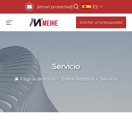
ES
[email protected]
Solicitar un presupuesto
Servicio
Página de Inicio
>
Sobre Nosotros
>
Servicio