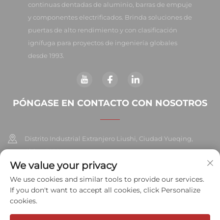
continuas dentadas de aluminio, barras de empuje
y componentes electrificados. Brinda soluciones de
puertas de alto rendimiento y con clasificación
ignífuga para proyectos de ingeniería globales
desde 1993.
PÓNGASE EN CONTACTO CON NOSOTROS
Distrito Industrial Extranjero Liushi, Ciudad Yueqing,
China 325604
We value your privacy
+86-577-57572007
We use cookies and similar tools to provide our services.
If you don't want to accept all cookies, click Personalize
[email protected]
cookies.