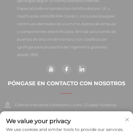
ignífugas según la norma estadounidense.
Especializada en productos certificados por UL y
clasificados ANSI/BHMA Grado 1, incluidas bisagras
continuas dentadas de aluminio, barras de empuje
y componentes electrificados. Brinda soluciones de
puertas de alto rendimiento y con clasificación
ignífuga para proyectos de ingeniería globales
desde 1993.
PÓNGASE EN CONTACTO CON NOSOTROS
Distrito Industrial Extranjero Liushi, Ciudad Yueqing,
China 325604
We value your privacy
+86-577-57572007
We use cookies and similar tools to provide our services.