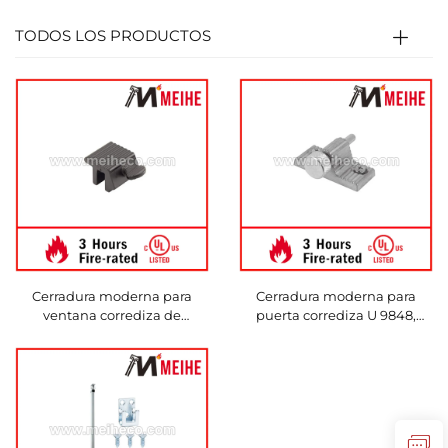
TODOS LOS PRODUCTOS
Cerradura moderna para
Cerradura moderna para
ventana corrediza de
puerta corrediza U 9848,
aluminio U 9800 con tornillo
estilo giro, con garantía de 1
de pulgar
año, fabricada en aluminio
duradero directamente de
fábrica china