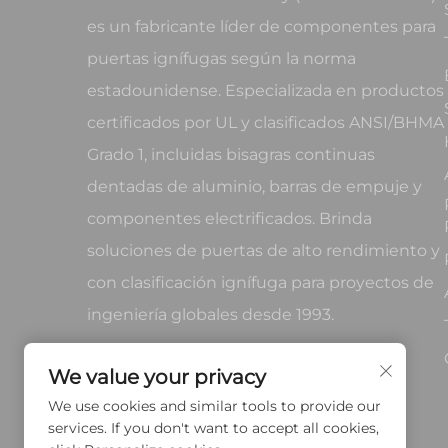
es un fabricante líder de componentes para
puertas ignífugas según la norma
estadounidense. Especializada en productos
certificados por UL y clasificados ANSI/BHMA
Grado 1, incluidas bisagras continuas
dentadas de aluminio, barras de empuje y
componentes electrificados. Brinda
soluciones de puertas de alto rendimiento y
con clasificación ignífuga para proyectos de
ingeniería globales desde 1993.
We value your privacy
We use cookies and similar tools to provide our
services. If you don't want to accept all cookies,