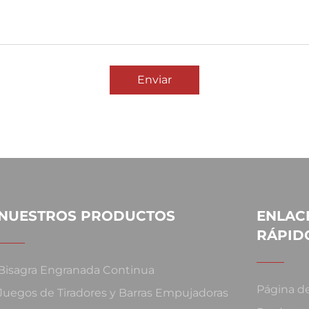
Enviar
NUESTROS PRODUCTOS
ENLAC
RÁPID
Bisagra Engranada Continua
Página de
Juegos de Tiradores y Barras Empujadoras