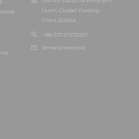
Distrito Industrial Extranjero
s
Liushi, Ciudad Yueqing,
sotros
China 325604
+86-577-57572007
[email protected]
nos