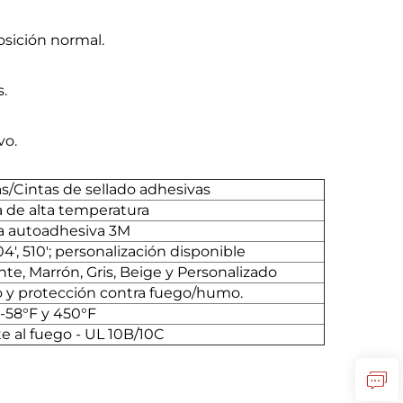
osición normal.
s.
vo.
s/Cintas de sellado adhesivas
a de alta temperatura
a autoadhesiva 3M
 204', 510'; personalización disponible
te, Marrón, Gris, Beige y Personalizado
o y protección contra fuego/humo.
-58°F y 450°F
e al fuego - UL 10B/10C