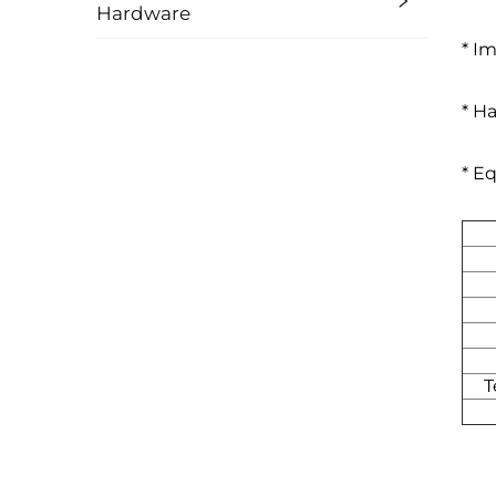
Hardware
* I
* H
* E
T