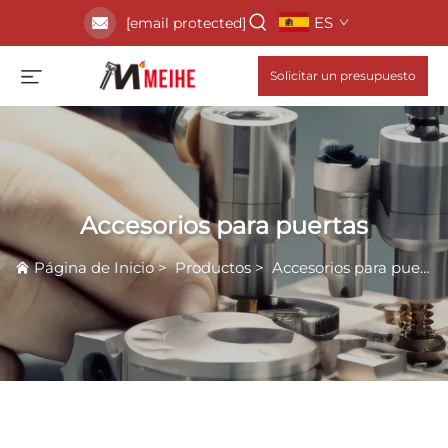
ES
[email protected]
Solicitar un presupuesto
Accesorios para puertas
Página de Inicio
>
Productos
>
Accesorios para puertas