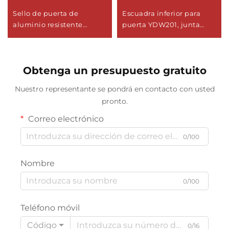
Sello de puerta de
Escuadra inferior para
aluminio resistente
puerta YDW201, junta
YDB110, diseño moderno,
para puerta
barrido inferior con tira de
neopreno
Obtenga un presupuesto gratuito
Nuestro representante se pondrá en contacto con usted
pronto.
Correo electrónico
0/100
Nombre
0/100
Teléfono móvil
Código
0/16