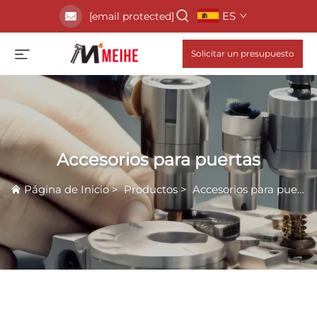
ES
[email protected]
Solicitar un presupuesto
Accesorios para puertas
Página de Inicio
>
Productos
>
Accesorios para puertas