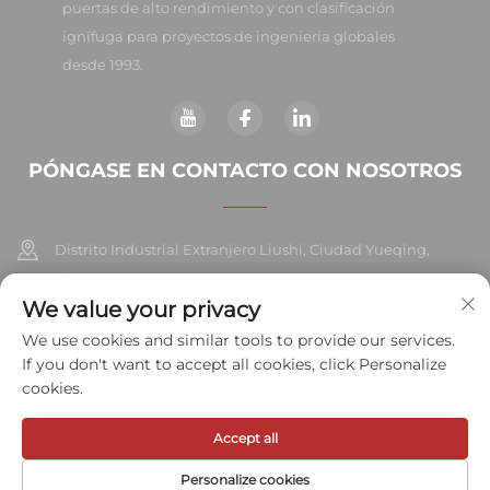
puertas de alto rendimiento y con clasificación
ignífuga para proyectos de ingeniería globales
desde 1993.
PÓNGASE EN CONTACTO CON NOSOTROS
Distrito Industrial Extranjero Liushi, Ciudad Yueqing,
China 325604
We value your privacy
+86-577-57572007
We use cookies and similar tools to provide our services.
If you don't want to accept all cookies, click Personalize
[email protected]
cookies.
Accept all
Derechos de autor © 2026 Meihe Hardware Industry Co., Ltd. Todos
los derechos reservados.
Política de privacidad
Personalize cookies