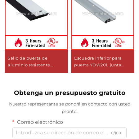
Sello de puerta de
Escuadra inferior para
aluminio resistente
puerta YDW201, junta
YDB110, diseño moderno,
para puerta
barrido inferior con tira de
neopreno
Obtenga un presupuesto gratuito
Nuestro representante se pondrá en contacto con usted
pronto.
Correo electrónico
0/100