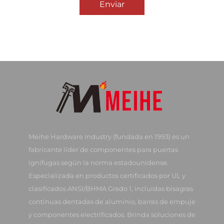
Enviar
Meihe Hardware Industry (fundada en 1993) es un
fabricante líder de componentes para puertas
ignífugas según la norma estadounidense.
Especializada en productos certificados por UL y
clasificados ANSI/BHMA Grado 1, incluidas bisagras
continuas dentadas de aluminio, barras de empuje
y componentes electrificados. Brinda soluciones de