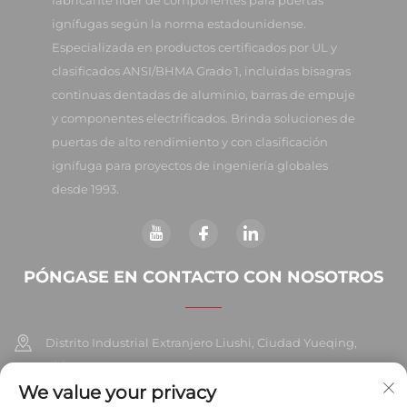
fabricante líder de componentes para puertas
ignífugas según la norma estadounidense.
Especializada en productos certificados por UL y
clasificados ANSI/BHMA Grado 1, incluidas bisagras
continuas dentadas de aluminio, barras de empuje
y componentes electrificados. Brinda soluciones de
puertas de alto rendimiento y con clasificación
ignífuga para proyectos de ingeniería globales
desde 1993.
PÓNGASE EN CONTACTO CON NOSOTROS
Distrito Industrial Extranjero Liushi, Ciudad Yueqing,
China 325604
We value your privacy
+86-577-57572007