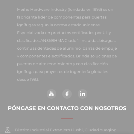
Meihe Hardware Industry (fundada en 1993) es un
fabricante líder de componentes para puertas
ignífugas según la norma estadounidense.
Especializada en productos certificados por UL y
clasificados ANSI/BHMA Grado 1, incluidas bisagras
continuas dentadas de aluminio, barras de empuje
y componentes electrificados. Brinda soluciones de
puertas de alto rendimiento y con clasificación
ignífuga para proyectos de ingeniería globales
desde 1993.
PÓNGASE EN CONTACTO CON NOSOTROS
Distrito Industrial Extranjero Liushi, Ciudad Yueqing,