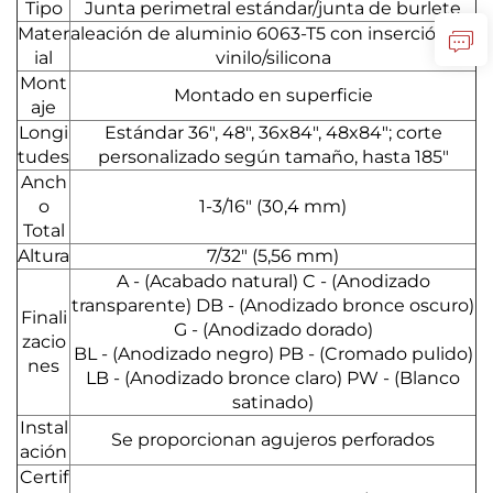
Tipo
Junta perimetral estándar/junta de burlete
Mater
aleación de aluminio 6063-T5 con inserción de
ial
vinilo/silicona
Mont
Montado en superficie
aje
Longi
Estándar 36", 48", 36x84", 48x84"; corte
tudes
personalizado según tamaño, hasta 185"
Anch
o
1-3/16" (30,4 mm)
Total
Altura
7/32" (5,56 mm)
A - (Acabado natural) C - (Anodizado
transparente) DB - (Anodizado bronce oscuro)
Finali
G - (Anodizado dorado)
zacio
BL - (Anodizado negro) PB - (Cromado pulido)
nes
LB - (Anodizado bronce claro) PW - (Blanco
satinado)
Instal
Se proporcionan agujeros perforados
ación
Certif