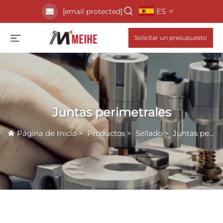
ES
[email protected]
Solicitar un presupuesto
Juntas perimetrales
Página de Inicio
>
Productos
>
Sellado
>
Juntas perimetrales