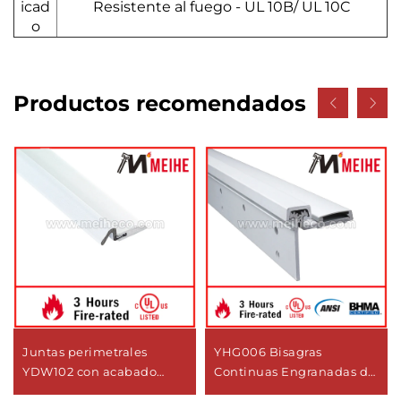
icad
Resistente al fuego - UL 10B/ UL 10C
o
Productos recomendados
Juntas perimetrales
YHG006 Bisagras
YDW102 con acabado
Continuas Engranadas de
durable de recubrimiento
Media Superficie