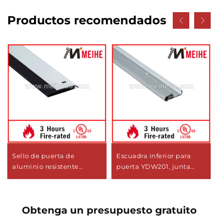
Productos recomendados
Sello de puerta de
Escuadra inferior para
aluminio resistente
puerta YDW201, junta
YDB110, diseño moderno,
para puerta
barrido inferior con tira de
neopreno
Obtenga un presupuesto gratuito