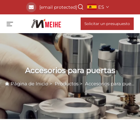
ES
[email protected]
Solicitar un presupuesto
Accesorios para puertas
Página de Inicio
>
Productos
>
Accesorios para puertas