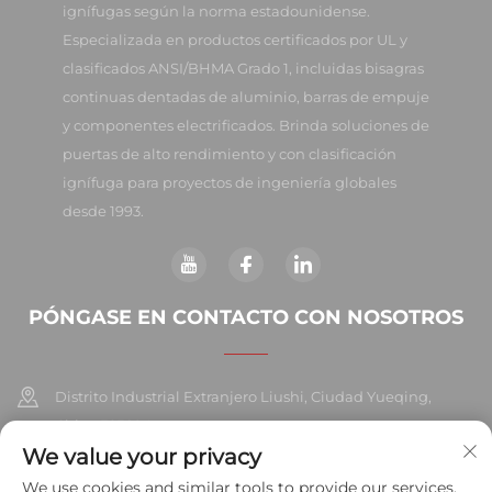
ignífugas según la norma estadounidense.
Especializada en productos certificados por UL y
clasificados ANSI/BHMA Grado 1, incluidas bisagras
continuas dentadas de aluminio, barras de empuje
y componentes electrificados. Brinda soluciones de
puertas de alto rendimiento y con clasificación
ignífuga para proyectos de ingeniería globales
desde 1993.
PÓNGASE EN CONTACTO CON NOSOTROS
Distrito Industrial Extranjero Liushi, Ciudad Yueqing,
China 325604
We value your privacy
+86-577-57572007
We use cookies and similar tools to provide our services.