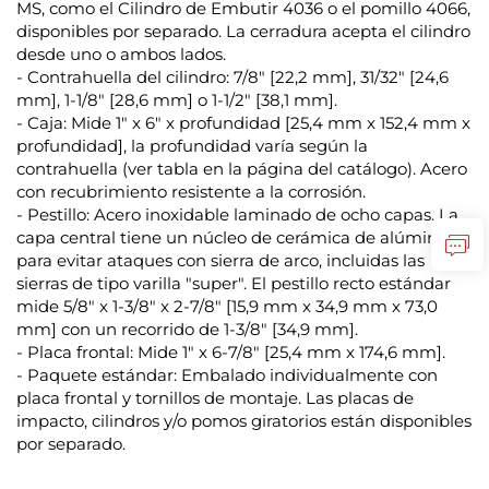
MS, como el Cilindro de Embutir 4036 o el pomillo 4066,
disponibles por separado. La cerradura acepta el cilindro
desde uno o ambos lados.
- Contrahuella del cilindro: 7/8" [22,2 mm], 31/32" [24,6
mm], 1-1/8" [28,6 mm] o 1-1/2" [38,1 mm].
- Caja: Mide 1" x 6" x profundidad [25,4 mm x 152,4 mm x
profundidad], la profundidad varía según la
contrahuella (ver tabla en la página del catálogo). Acero
con recubrimiento resistente a la corrosión.
- Pestillo: Acero inoxidable laminado de ocho capas. La
capa central tiene un núcleo de cerámica de alúmina
para evitar ataques con sierra de arco, incluidas las
sierras de tipo varilla "super". El pestillo recto estándar
mide 5/8" x 1-3/8" x 2-7/8" [15,9 mm x 34,9 mm x 73,0
mm] con un recorrido de 1-3/8" [34,9 mm].
- Placa frontal: Mide 1" x 6-7/8" [25,4 mm x 174,6 mm].
- Paquete estándar: Embalado individualmente con
placa frontal y tornillos de montaje. Las placas de
impacto, cilindros y/o pomos giratorios están disponibles
por separado.