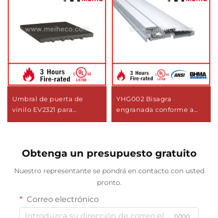
Umbral de puerta de
YHG002 Bisagra
vinilo EV2321 para
engranada conforme a
aplicaciones exteriores
ANSI/BHMA para uso en
puertas
Obtenga un presupuesto gratuito
Nuestro representante se pondrá en contacto con usted
pronto.
Correo electrónico
0/100