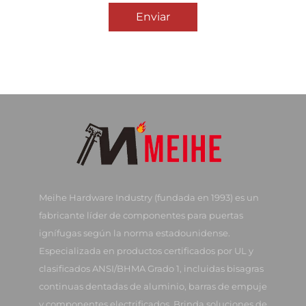
Enviar
Meihe Hardware Industry (fundada en 1993) es un
fabricante líder de componentes para puertas
ignífugas según la norma estadounidense.
Especializada en productos certificados por UL y
clasificados ANSI/BHMA Grado 1, incluidas bisagras
continuas dentadas de aluminio, barras de empuje
y componentes electrificados. Brinda soluciones de