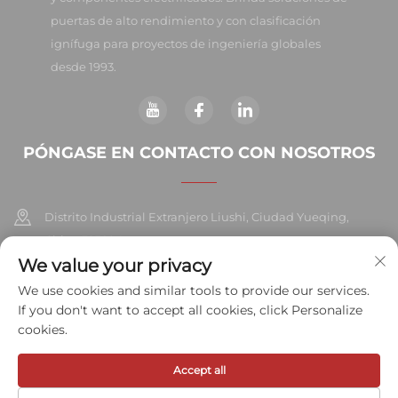
puertas de alto rendimiento y con clasificación
ignífuga para proyectos de ingeniería globales
desde 1993.
PÓNGASE EN CONTACTO CON NOSOTROS
Distrito Industrial Extranjero Liushi, Ciudad Yueqing,
China 325604
We value your privacy
+86-577-57572007
We use cookies and similar tools to provide our services.
If you don't want to accept all cookies, click Personalize
[email protected]
cookies.
Accept all
Derechos de autor © 2026 Meihe Hardware Industry Co., Ltd. Todos
los derechos reservados.
Política de privacidad