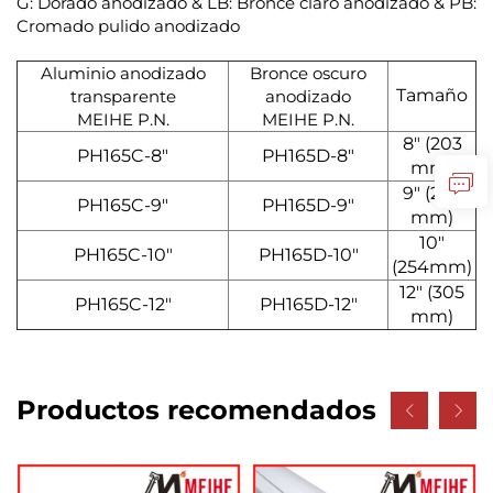
G: Dorado anodizado & LB: Bronce claro anodizado & PB:
Cromado pulido anodizado
Aluminio anodizado
Bronce oscuro
Tamaño
transparente
anodizado
MEIHE P.N.
MEIHE P.N.
8" (203
PH165C-8"
PH165D-8"
mm)
9" (229
PH165C-9"
PH165D-9"
mm)
10"
PH165C-10"
PH165D-10"
(254mm)
12" (305
PH165C-12"
PH165D-12"
mm)
Productos recomendados