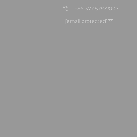
+86-577-57572007
[email protected]