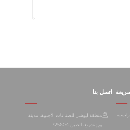
ريعة
اتصل بنا
رئيسية
منطقة ليوشي للصناعات الأجنبية، مدينة
يويهتشينغ، الصين 325604