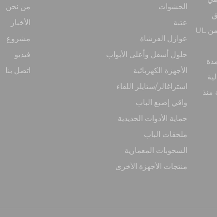
الحشوات
من نحن
ق
عتبة
الأخبار
المعيار الأمريكي. وتتخصص الشركة في منتجات معتمدة من UL
عوازل الفرشاة
مشروع
حلول أسفل وأعلى الأبواب
فيديو
مدة
الأجهزة الكهربائية
اتصل بنا
لية
استراغالز/ستايلز اللقاء
 منذ
واقي إصبع الباب
حماية الأدوات الحديدية
ملحقات الباب
السحوبات المعمارية
منتجات الأجهزة الأخرى