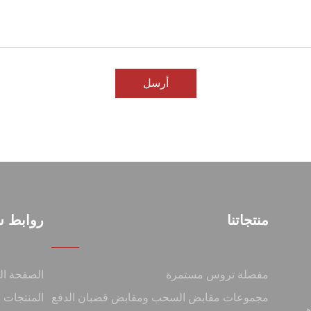
أرسل
منتجاتنا
روابط س
مفصلة تروس مستمرة
الصفحة ال
مجموعات مقابض السحب ومقابض قضبان الدفع
المنتجات
الأجزاء المعدنية (تأسست عام 1993) هي