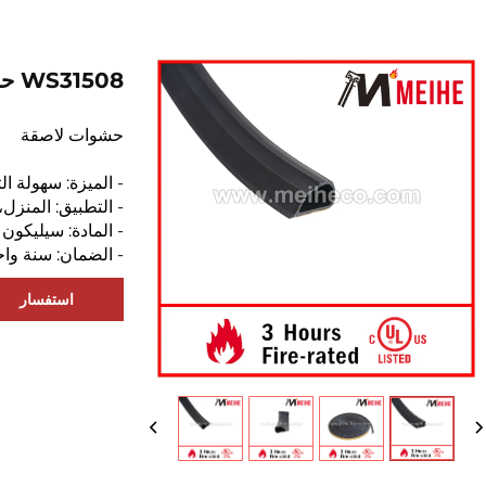
WS31508 حشوة لاصقة مقاومة للدخان والحرائق
حشوات لاصقة
- الميزة: سهولة ال
- التطبيق: المنزل،
- المادة: سيليكون
- الضمان: سنة واح
استفسار