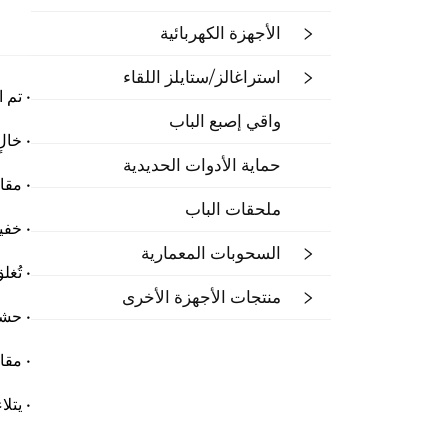
الأجهزة الكهربائية
استراغالز/ستايلز اللقاء
• تم 
واقي إصبع الباب
• خال
حماية الأدوات الحديدية
• مقا
ملحقات الباب
• خفي
السحوبات المعمارية
• تُغ
منتجات الأجهزة الأخرى
• حشو
• مقا
• يتل