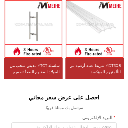
YDT308 شريط عتبة أرضية من
سلسلة YTCT مقبض سحب من
الألمنيوم المؤكسد
الفولاذ المقاوم للصدأ تصميم
حديث مع حلقات تزيين مقطوعة
من الأسفل للفنادق
احصل على عرض سعر مجاني
سيتصل بك ممثلنا قريبًا.
البريد الإلكتروني
0/100