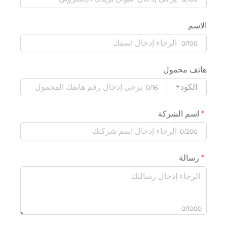
الاسم
0/100
هاتف محمول
الكود
0/16
اسم الشركة
0/200
رسالة
0/1000