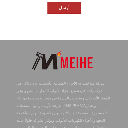
أرسل
شركة مِيهِ لصناعة الأجزاء المعدنية (تأسست عام 1993) هي
شركة رائدة في تصنيع أجزاء الأبواب المقاومة للحريق وفق
المعيار الأمريكي. وتتخصص الشركة في منتجات معتمدة من UL
ومعيار ANSI/BHMA الدرجة الأولى، ومنها المفصلات
المستمرة المصنوعة من الألومنيوم والمزودة بترس، وأعمدة
الدفع، والأجزاء الكهربائية للأبواب. وتوفر الشركة حلولاً عالية
الأداء لأبواب مقاومة للحريق في مشاريع الهندسة العالمية منذ