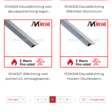
YDW205 Deurafdichting voor
YDW206 Deurafdichting
deurbescherming tegen
Afdichten Aluminium
weersinvloeden
YDW207 Afdichting voor
YDW208 Deurafdichting
portierruit, omlaaglopende
Houten Deurbodem
afdichtstrip
Aftrekschuif Pakking
...
...
Vorige
1
4
5
6
7
8
22
Volgende