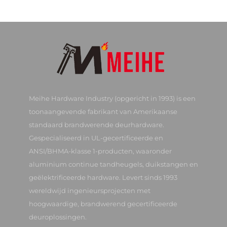
Meihe Hardware Industry (opgericht in 1993) is een
toonaangevende fabrikant van Amerikaanse
standaard brandwerende deurhardware.
Gespecialiseerd in UL-gecertificeerde en
ANSI/BHMA-klasse 1-producten, waaronder
aluminium continue tandheugels, duikstangen en
geëlektrificeerde hardware. Levert sinds 1993
wereldwijd ingenieursprojecten met
hoogwaardige, brandwerend gecertificeerde
deuroplossingen.