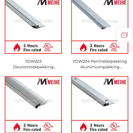
YDW203
YDW204 Perimeterpakking
Deuromtrekpakking
Aluminiumpakking
Eenvoudige installatie
Rubberen pakking