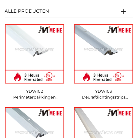
ALLE PRODUCTEN
YDW102
YDW103
Perimeterpakkingen
Deurafdichtingsstrips
Duurzame
Moderne
poedercoatingafwerking
Perimeterafdichtingen