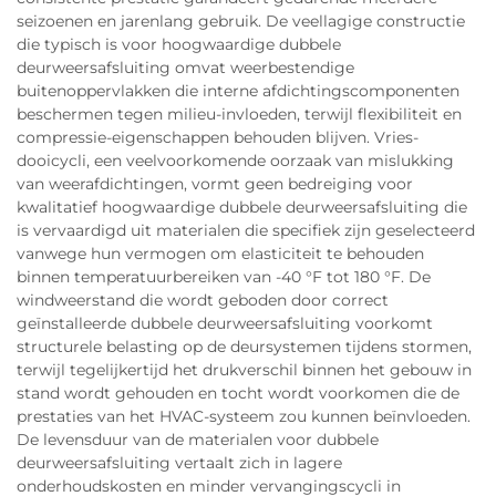
seizoenen en jarenlang gebruik. De veellagige constructie
die typisch is voor hoogwaardige dubbele
deurweersafsluiting omvat weerbestendige
buitenoppervlakken die interne afdichtingscomponenten
beschermen tegen milieu-invloeden, terwijl flexibiliteit en
compressie-eigenschappen behouden blijven. Vries-
dooicycli, een veelvoorkomende oorzaak van mislukking
van weerafdichtingen, vormt geen bedreiging voor
kwalitatief hoogwaardige dubbele deurweersafsluiting die
is vervaardigd uit materialen die specifiek zijn geselecteerd
vanwege hun vermogen om elasticiteit te behouden
binnen temperatuurbereiken van -40 °F tot 180 °F. De
windweerstand die wordt geboden door correct
geïnstalleerde dubbele deurweersafsluiting voorkomt
structurele belasting op de deursystemen tijdens stormen,
terwijl tegelijkertijd het drukverschil binnen het gebouw in
stand wordt gehouden en tocht wordt voorkomen die de
prestaties van het HVAC-systeem zou kunnen beïnvloeden.
De levensduur van de materialen voor dubbele
deurweersafsluiting vertaalt zich in lagere
onderhoudskosten en minder vervangingscycli in