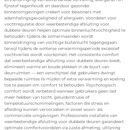
fijnstof tegenhoudt en daardoor gezonder
binnenomgevingen creëert voor bewoners met
ademhalingsgevoeligheid of allergieën. Voordelen voor
vochtregulatie door weerbestendige afsluiting voor
dubbele deuren helpen optimale binnenluchtvochtigheid te
behouden: tijdens de zomermaanden wordt
binnendringing van vochtige buitenlucht tegengegaan,
terwijl tijdens de winterse verwarmingsperiode excessief
vochtverlies wordt voorkomen. Het consistente comfort
dat weerbestendige afsluiting voor dubbele deuren biedt,
elimineert warme en koude plekken in de buurt van
deurruimten — een verschijnsel dat gebruikers dwingt
bepaalde ruimtes te mijden of extra verwarming en koeling
toe te passen om comfort te behouden. Psychologisch
comfort wordt verbeterd wanneer gebruikers geen last
meer hebben van tocht, geluidsintrusie of
temperatuurschommelingen, factoren die stress en
afleiding kunnen veroorzaken in zowel woon- als
commerciële omgevingen. Professionele installatie van
weerbestendige afsluiting voor dubbele deuren garandeert
optimale comfortvoordelen via juiste afmeting, uitlijning