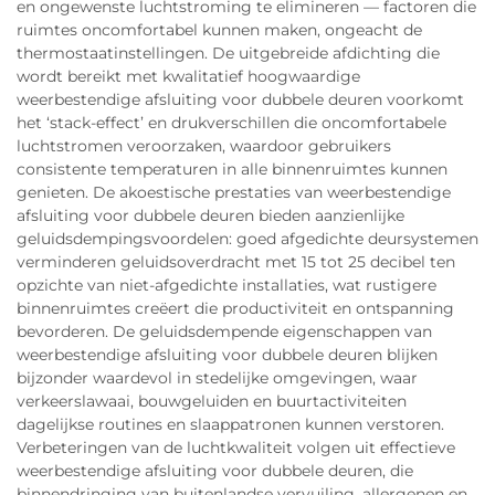
en ongewenste luchtstroming te elimineren — factoren die
ruimtes oncomfortabel kunnen maken, ongeacht de
thermostaatinstellingen. De uitgebreide afdichting die
wordt bereikt met kwalitatief hoogwaardige
weerbestendige afsluiting voor dubbele deuren voorkomt
het ‘stack-effect’ en drukverschillen die oncomfortabele
luchtstromen veroorzaken, waardoor gebruikers
consistente temperaturen in alle binnenruimtes kunnen
genieten. De akoestische prestaties van weerbestendige
afsluiting voor dubbele deuren bieden aanzienlijke
geluidsdempingsvoordelen: goed afgedichte deursystemen
verminderen geluidsoverdracht met 15 tot 25 decibel ten
opzichte van niet-afgedichte installaties, wat rustigere
binnenruimtes creëert die productiviteit en ontspanning
bevorderen. De geluidsdempende eigenschappen van
weerbestendige afsluiting voor dubbele deuren blijken
bijzonder waardevol in stedelijke omgevingen, waar
verkeerslawaai, bouwgeluiden en buurtactiviteiten
dagelijkse routines en slaappatronen kunnen verstoren.
Verbeteringen van de luchtkwaliteit volgen uit effectieve
weerbestendige afsluiting voor dubbele deuren, die
binnendringing van buitenlandse vervuiling, allergenen en