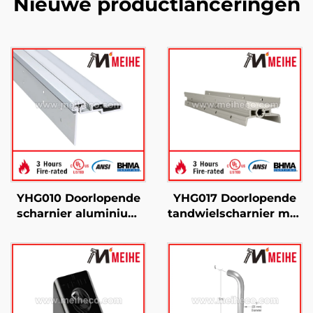
Nieuwe productlanceringen
YHG010 Doorlopende
YHG017 Doorlopende
scharnier aluminium
tandwielscharnier met
halfvlak
dubbele zwenking