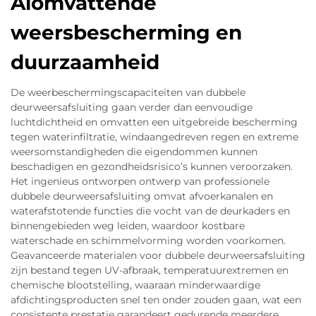
Alomvattende
weersbescherming en
duurzaamheid
De weerbeschermingscapaciteiten van dubbele
deurweersafsluiting gaan verder dan eenvoudige
luchtdichtheid en omvatten een uitgebreide bescherming
tegen waterinfiltratie, windaangedreven regen en extreme
weersomstandigheden die eigendommen kunnen
beschadigen en gezondheidsrisico’s kunnen veroorzaken.
Het ingenieus ontworpen ontwerp van professionele
dubbele deurweersafsluiting omvat afvoerkanalen en
waterafstotende functies die vocht van de deurkaders en
binnengebieden weg leiden, waardoor kostbare
waterschade en schimmelvorming worden voorkomen.
Geavanceerde materialen voor dubbele deurweersafsluiting
zijn bestand tegen UV-afbraak, temperatuurextremen en
chemische blootstelling, waaraan minderwaardige
afdichtingsproducten snel ten onder zouden gaan, wat een
consistente prestatie garandeert gedurende meerdere