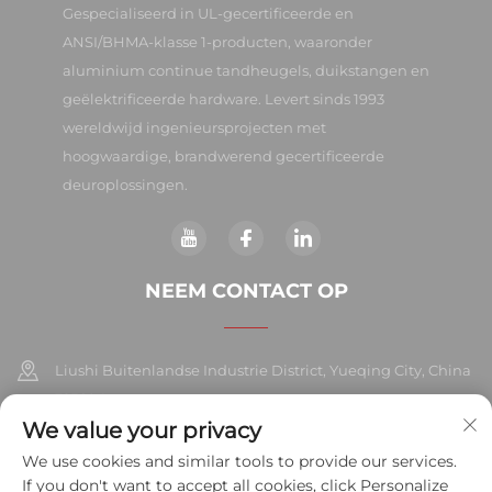
Gespecialiseerd in UL-gecertificeerde en
ANSI/BHMA-klasse 1-producten, waaronder
aluminium continue tandheugels, duikstangen en
geëlektrificeerde hardware. Levert sinds 1993
wereldwijd ingenieursprojecten met
hoogwaardige, brandwerend gecertificeerde
deuroplossingen.
NEEM CONTACT OP
Liushi Buitenlandse Industrie District, Yueqing City, China
325604
We value your privacy
+86-577-57572007
We use cookies and similar tools to provide our services.
If you don't want to accept all cookies, click Personalize