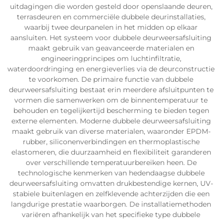
uitdagingen die worden gesteld door openslaande deuren,
terrasdeuren en commerciële dubbele deurinstallaties,
waarbij twee deurpanelen in het midden op elkaar
aansluiten. Het systeem voor dubbele deurweersafsluiting
maakt gebruik van geavanceerde materialen en
engineeringprincipes om luchtinfiltratie,
waterdoordringing en energieverlies via de deurconstructie
te voorkomen. De primaire functie van dubbele
deurweersafsluiting bestaat erin meerdere afsluitpunten te
vormen die samenwerken om de binnentemperatuur te
behouden en tegelijkertijd bescherming te bieden tegen
externe elementen. Moderne dubbele deurweersafsluiting
maakt gebruik van diverse materialen, waaronder EPDM-
rubber, siliconenverbindingen en thermoplastische
elastomeren, die duurzaamheid en flexibiliteit garanderen
over verschillende temperatuurbereiken heen. De
technologische kenmerken van hedendaagse dubbele
deurweersafsluiting omvatten drukbestendige kernen, UV-
stabiele buitenlagen en zelfklevende achterzijden die een
langdurige prestatie waarborgen. De installatiemethoden
variëren afhankelijk van het specifieke type dubbele