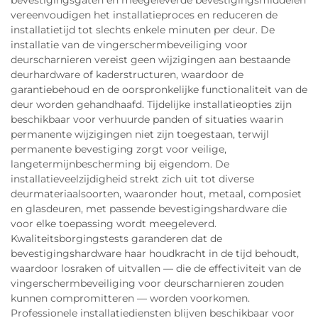
bevestigingsgaten en meegeleverde bevestigingsmiddelen
vereenvoudigen het installatieproces en reduceren de
installatietijd tot slechts enkele minuten per deur. De
installatie van de vingerschermbeveiliging voor
deurscharnieren vereist geen wijzigingen aan bestaande
deurhardware of kaderstructuren, waardoor de
garantiebehoud en de oorspronkelijke functionaliteit van de
deur worden gehandhaafd. Tijdelijke installatieopties zijn
beschikbaar voor verhuurde panden of situaties waarin
permanente wijzigingen niet zijn toegestaan, terwijl
permanente bevestiging zorgt voor veilige,
langetermijnbescherming bij eigendom. De
installatieveelzijdigheid strekt zich uit tot diverse
deurmateriaalsoorten, waaronder hout, metaal, composiet
en glasdeuren, met passende bevestigingshardware die
voor elke toepassing wordt meegeleverd.
Kwaliteitsborgingstests garanderen dat de
bevestigingshardware haar houdkracht in de tijd behoudt,
waardoor losraken of uitvallen — die de effectiviteit van de
vingerschermbeveiliging voor deurscharnieren zouden
kunnen compromitteren — worden voorkomen.
Professionele installatiediensten blijven beschikbaar voor