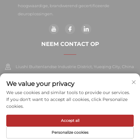
hoogwaardige, brandwerend gecertificeerde
deuroplossingen.
NEEM CONTACT OP
Liushi Buitenlandse Industrie District, Yueqing City, China
325604
We value your privacy
+86-577-57572007
We use cookies and similar tools to provide our services.
If you don't want to accept all cookies, click Personalize
[email protected]
cookies.
Accept all
Copyright © 2026 Meihe Hardware Industry Co., Ltd. Alle rechten
voorbehouden.
Privacybeleid
Personalize cookies