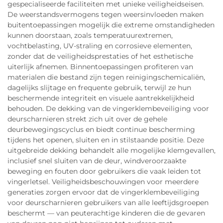
gespecialiseerde faciliteiten met unieke veiligheidseisen.
De weerstandsvermogens tegen weersinvloeden maken
buitentoepassingen mogelijk die extreme omstandigheden
kunnen doorstaan, zoals temperatuurextremen,
vochtbelasting, UV-straling en corrosieve elementen,
zonder dat de veiligheidsprestaties of het esthetische
uiterlijk afnemen. Binnentoepassingen profiteren van
materialen die bestand zijn tegen reinigingschemicaliën,
dagelijks slijtage en frequente gebruik, terwijl ze hun
beschermende integriteit en visuele aantrekkelijkheid
behouden. De dekking van de vingerklembeveiliging voor
deurscharnieren strekt zich uit over de gehele
deurbewegingscyclus en biedt continue bescherming
tijdens het openen, sluiten en in stilstaande positie. Deze
uitgebreide dekking behandelt alle mogelijke klemgevallen,
inclusief snel sluiten van de deur, windveroorzaakte
beweging en fouten door gebruikers die vaak leiden tot
vingerletsel. Veiligheidsbeschouwingen voor meerdere
generaties zorgen ervoor dat de vingerklembeveiliging
voor deurscharnieren gebruikers van alle leeftijdsgroepen
beschermt — van peuterachtige kinderen die de gevaren