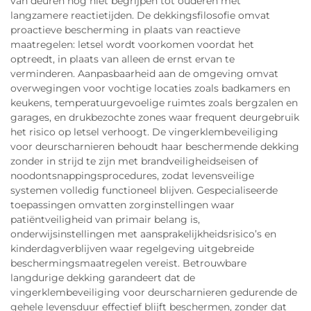
van deuren nog niet begrijpen tot ouderen met
langzamere reactietijden. De dekkingsfilosofie omvat
proactieve bescherming in plaats van reactieve
maatregelen: letsel wordt voorkomen voordat het
optreedt, in plaats van alleen de ernst ervan te
verminderen. Aanpasbaarheid aan de omgeving omvat
overwegingen voor vochtige locaties zoals badkamers en
keukens, temperatuurgevoelige ruimtes zoals bergzalen en
garages, en drukbezochte zones waar frequent deurgebruik
het risico op letsel verhoogt. De vingerklembeveiliging
voor deurscharnieren behoudt haar beschermende dekking
zonder in strijd te zijn met brandveiligheidseisen of
noodontsnappingsprocedures, zodat levensveilige
systemen volledig functioneel blijven. Gespecialiseerde
toepassingen omvatten zorginstellingen waar
patiëntveiligheid van primair belang is,
onderwijsinstellingen met aansprakelijkheidsrisico’s en
kinderdagverblijven waar regelgeving uitgebreide
beschermingsmaatregelen vereist. Betrouwbare
langdurige dekking garandeert dat de
vingerklembeveiliging voor deurscharnieren gedurende de
gehele levensduur effectief blijft beschermen, zonder dat