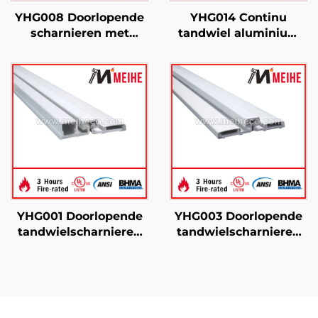
YHG008 Doorlopende
YHG014 Continu
scharnieren met
tandwiel aluminium
verborgen blad voor
verborgen
zware toepassingen
bladscharnier
YHG001 Doorlopende
YHG003 Doorlopende
tandwielscharnieren
tandwielscharnieren
met volledig
Eenvoudige installatie
oppervlak