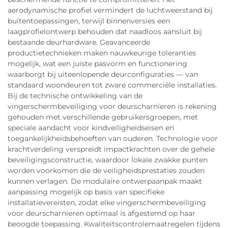
aerodynamische profiel vermindert de luchtweerstand bij
buitentoepassingen, terwijl binnenversies een
laagprofielontwerp behouden dat naadloos aansluit bij
bestaande deurhardware. Geavanceerde
productietechnieken maken nauwkeurige toleranties
mogelijk, wat een juiste pasvorm en functionering
waarborgt bij uiteenlopende deurconfiguraties — van
standaard woondeuren tot zware commerciële installaties.
Bij de technische ontwikkeling van de
vingerschermbeveiliging voor deurscharnieren is rekening
gehouden met verschillende gebruikersgroepen, met
speciale aandacht voor kindveiligheidseisen en
toegankelijkheidsbehoeften van ouderen. Technologie voor
krachtverdeling verspreidt impactkrachten over de gehele
beveiligingsconstructie, waardoor lokale zwakke punten
worden voorkomen die de veiligheidsprestaties zouden
kunnen verlagen. De modulaire ontwerpaanpak maakt
aanpassing mogelijk op basis van specifieke
installatievereisten, zodat elke vingerschermbeveiliging
voor deurscharnieren optimaal is afgestemd op haar
beoogde toepassing. Kwaliteitscontrolemaatregelen tijdens