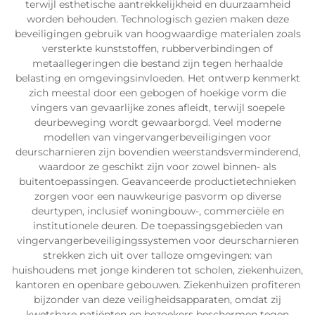
terwijl esthetische aantrekkelijkheid en duurzaamheid
worden behouden. Technologisch gezien maken deze
beveiligingen gebruik van hoogwaardige materialen zoals
versterkte kunststoffen, rubberverbindingen of
metaallegeringen die bestand zijn tegen herhaalde
belasting en omgevingsinvloeden. Het ontwerp kenmerkt
zich meestal door een gebogen of hoekige vorm die
vingers van gevaarlijke zones afleidt, terwijl soepele
deurbeweging wordt gewaarborgd. Veel moderne
modellen van vingervangerbeveiligingen voor
deurscharnieren zijn bovendien weerstandsverminderend,
waardoor ze geschikt zijn voor zowel binnen- als
buitentoepassingen. Geavanceerde productietechnieken
zorgen voor een nauwkeurige pasvorm op diverse
deurtypen, inclusief woningbouw-, commerciële en
institutionele deuren. De toepassingsgebieden van
vingervangerbeveiligingssystemen voor deurscharnieren
strekken zich uit over talloze omgevingen: van
huishoudens met jonge kinderen tot scholen, ziekenhuizen,
kantoren en openbare gebouwen. Ziekenhuizen profiteren
bijzonder van deze veiligheidsapparaten, omdat zij
kwetsbare patiënten en bezoekers beschermen tegen