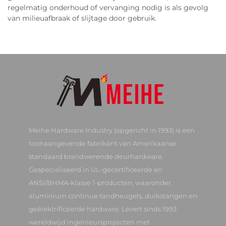
regelmatig onderhoud of vervanging nodig is als gevolg
van milieuafbraak of slijtage door gebruik.
Meihe Hardware Industry (opgericht in 1993) is een
toonaangevende fabrikant van Amerikaanse
standaard brandwerende deurhardware.
Gespecialiseerd in UL-gecertificeerde en
ANSI/BHMA-klasse 1-producten, waaronder
aluminium continue tandheugels, duikstangen en
geëlektrificeerde hardware. Levert sinds 1993
wereldwijd ingenieursprojecten met