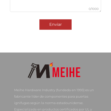
0/1000
Enviar
Meihe Hardware Industry (fundada en 1993) es un
fabricante líder de componentes para puertas
ignífugas según la norma estadounidense.
Especializada en productos certificados por UL y