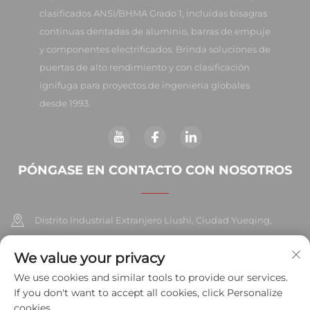
clasificados ANSI/BHMA Grado 1, incluidas bisagras
continuas dentadas de aluminio, barras de empuje
y componentes electrificados. Brinda soluciones de
puertas de alto rendimiento y con clasificación
ignífuga para proyectos de ingeniería globales
desde 1993.
PÓNGASE EN CONTACTO CON NOSOTROS
Distrito Industrial Extranjero Liushi, Ciudad Yueqing,
China 325604
We value your privacy
+86-577-57572007
We use cookies and similar tools to provide our services.
If you don't want to accept all cookies, click Personalize
[email protected]
cookies.