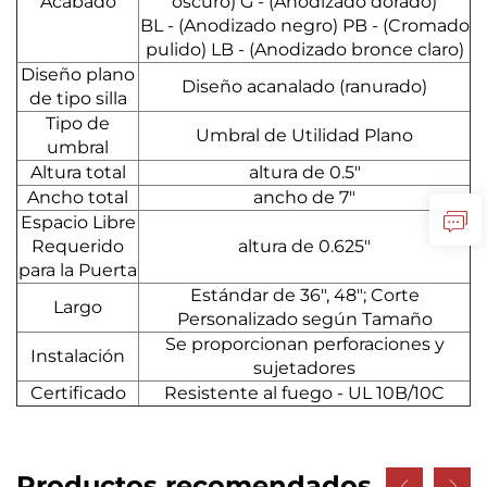
Acabado
oscuro) G - (Anodizado dorado)
BL - (Anodizado negro) PB - (Cromado
pulido) LB - (Anodizado bronce claro)
Diseño plano
Diseño acanalado (ranurado)
de tipo silla
Tipo de
Umbral de Utilidad Plano
umbral
Altura total
altura de 0.5"
Ancho total
ancho de 7"
Espacio Libre
Requerido
altura de 0.625"
para la Puerta
Estándar de 36", 48"; Corte
Largo
Personalizado según Tamaño
Se proporcionan perforaciones y
Instalación
sujetadores
Certificado
Resistente al fuego - UL 10B/10C
Productos recomendados