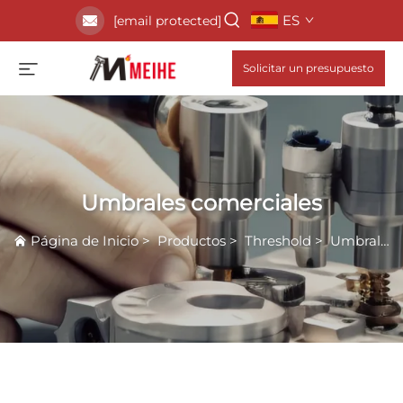
ES
[email protected]
Solicitar un presupuesto
Umbrales comerciales
Página de Inicio
>
Productos
>
Threshold
>
Umbrales comerciales