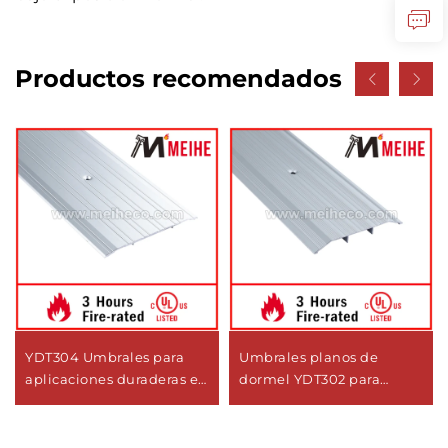
Productos recomendados
YDT304 Umbrales para
Umbrales planos de
aplicaciones duraderas en
dormel YDT302 para
puertas
puertas comerciales
pesadas