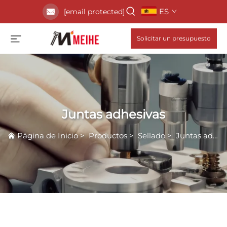
ES
[email protected]
Solicitar un presupuesto
Juntas adhesivas
Página de Inicio
>
Productos
>
Sellado
>
Juntas adhesivas