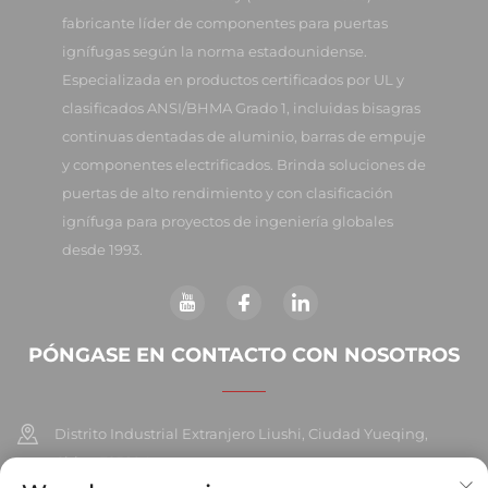
fabricante líder de componentes para puertas
ignífugas según la norma estadounidense.
Especializada en productos certificados por UL y
clasificados ANSI/BHMA Grado 1, incluidas bisagras
continuas dentadas de aluminio, barras de empuje
y componentes electrificados. Brinda soluciones de
puertas de alto rendimiento y con clasificación
ignífuga para proyectos de ingeniería globales
desde 1993.
PÓNGASE EN CONTACTO CON NOSOTROS
Distrito Industrial Extranjero Liushi, Ciudad Yueqing,
China 325604