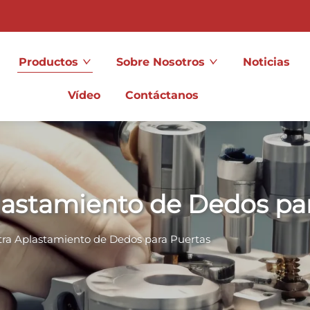
Productos
Sobre Nosotros
Noticias
Vídeo
Contáctanos
lastamiento de Dedos pa
tra Aplastamiento de Dedos para Puertas