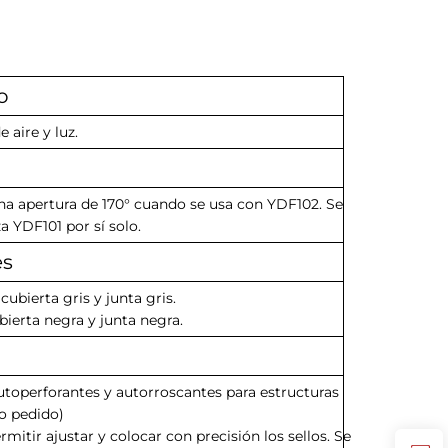
o
 aire y luz.
na apertura de 170° cuando se usa con YDF102. Se
a YDF101 por sí solo.
es
ubierta gris y junta gris.
bierta negra y junta negra.
autoperforantes y autorroscantes para estructuras
o pedido)
mitir ajustar y colocar con precisión los sellos. Se