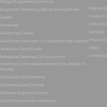
Bisagra Engranada Continua
Página de
Juegos de Tiradores y Barras Empujadoras
Producto
Sellado
Sobre No
Threshold
Noticias
Burlete De Cepillo
Proyecto
Soluciones Inferiores Y Superiores Para Puertas
Vídeo
Hardware Electrificado
Contácta
Astragalos/Tablones De Encuentro
Protector Contra Aplastamiento De Dedos En
Puertas
Protección de Ferretería
Accesorios para Puertas
Tiradores Arquitectónicos
Otros Productos de Hardware