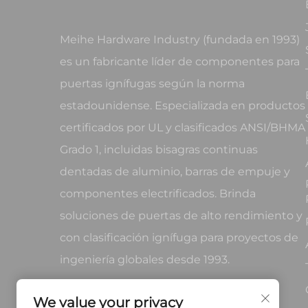
Meihe Hardware Industry (fundada en 1993)
es un fabricante líder de componentes para
puertas ignífugas según la norma
estadounidense. Especializada en productos
certificados por UL y clasificados ANSI/BHMA
Grado 1, incluidas bisagras continuas
dentadas de aluminio, barras de empuje y
componentes electrificados. Brinda
soluciones de puertas de alto rendimiento y
con clasificación ignífuga para proyectos de
ingeniería globales desde 1993.
We value your privacy