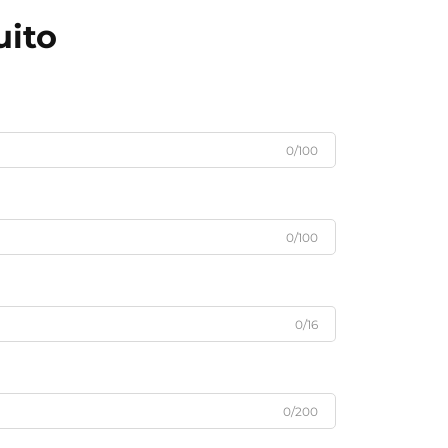
uito
0/100
0/100
0/16
0/200