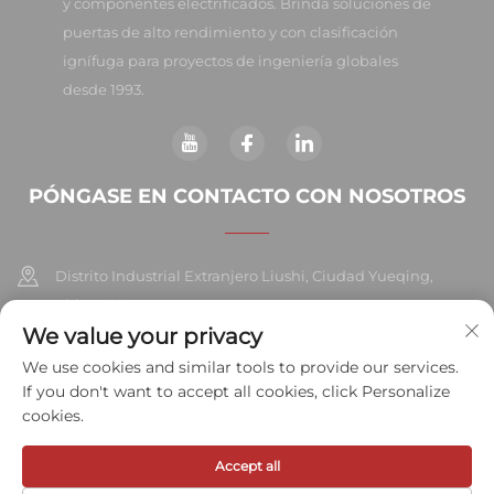
y componentes electrificados. Brinda soluciones de
puertas de alto rendimiento y con clasificación
ignífuga para proyectos de ingeniería globales
desde 1993.
PÓNGASE EN CONTACTO CON NOSOTROS
Distrito Industrial Extranjero Liushi, Ciudad Yueqing,
China 325604
We value your privacy
+86-577-57572007
We use cookies and similar tools to provide our services.
If you don't want to accept all cookies, click Personalize
[email protected]
cookies.
Accept all
Derechos de autor © 2026 Meihe Hardware Industry Co., Ltd. Todos
los derechos reservados.
Política de privacidad