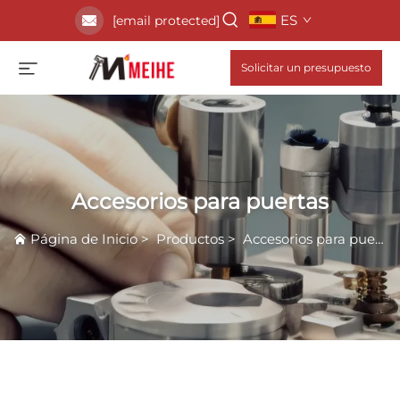
ES
[email protected]
Solicitar un presupuesto
Accesorios para puertas
Página de Inicio
>
Productos
>
Accesorios para puertas