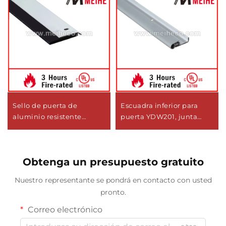
Sello de puerta de
Escuadra inferior para
aluminio resistente
puerta YDW201, junta
YDB110, diseño moderno,
para puerta
barrido inferior con tira de
neopreno
Obtenga un presupuesto gratuito
Nuestro representante se pondrá en contacto con usted
pronto.
Correo electrónico