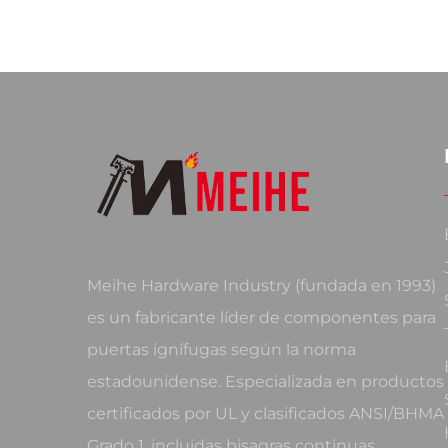
Meihe Hardware Industry (fundada en 1993)
es un fabricante líder de componentes para
puertas ignífugas según la norma
estadounidense. Especializada en productos
certificados por UL y clasificados ANSI/BHMA
Grado 1, incluidas bisagras continuas