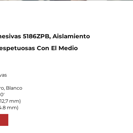
esivas 5186ZPB, Aislamiento
espetuosas Con El Medio
vas
ro, Blanco
0'
(12,7 mm)
 (4.8 mm)