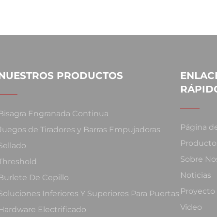
NUESTROS PRODUCTOS
ENLAC
RÁPID
Bisagra Engranada Continua
Página de
Juegos de Tiradores y Barras Empujadoras
Producto
Sellado
Sobre No
Threshold
Noticias
Burlete De Cepillo
Proyecto
Soluciones Inferiores Y Superiores Para Puertas
Vídeo
Hardware Electrificado