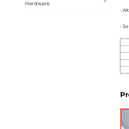
Hardware
• A
• S
Pr